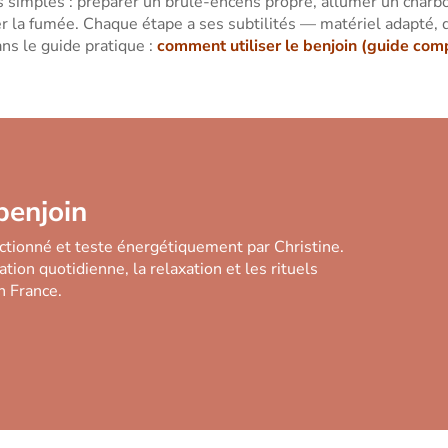
s simples : préparer un brûle-encens propre, allumer un charbo
r la fumée. Chaque étape a ses subtilités — matériel adapté, q
ans le guide pratique :
comment utiliser le benjoin (guide com
benjoin
ctionné et teste énergétiquement par Christine.
cation quotidienne, la relaxation et les rituels
n France.