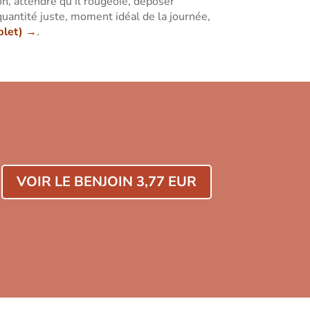
n, attendre qu’il rougeoie, déposer
uantité juste, moment idéal de la journée,
plet) →
.
VOIR LE BENJOIN 3,77 EUR