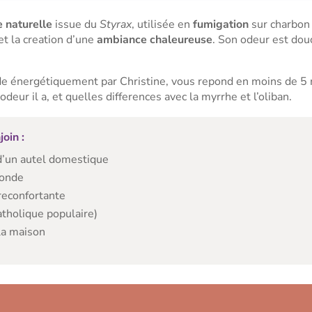
 naturelle
issue du
Styrax
, utilisée en
fumigation
sur charbon
et la creation d’une
ambiance chaleureuse
. Son odeur est do
ide énergétiquement par Christine, vous repond en moins de 5 mi
odeur il a, et quelles differences avec la myrrhe et l’oliban.
join :
d’un autel domestique
fonde
 reconfortante
tholique populaire)
la maison