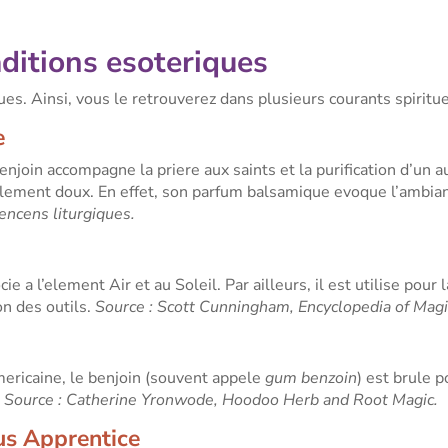
aditions esoteriques
ques. Ainsi, vous le retrouverez dans plusieurs courants spirit
e
 benjoin accompagne la priere aux saints et la purification d’u
illement doux. En effet, son parfum balsamique evoque l’ambian
encens liturgiques.
cie a l’element Air et au Soleil. Par ailleurs, il est utilise pour 
on des outils.
Source : Scott Cunningham, Encyclopedia of Magi
ericaine, le benjoin (souvent appele
gum benzoin
) est brule 
.
Source : Catherine Yronwode, Hoodoo Herb and Root Magic.
us Apprentice