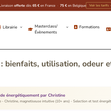
Livraison
offerte
dès
65 €
en France
·
75 €
en Belgique
Voir les tarifs
Masterclass/
Formations
Librairie
3
3




Évènements
: bienfaits, utilisation, odeur 
alide énergétiquement par Christine
- Christine, magnetiseuse intuitive (10+ ans) - Selection et test énergé