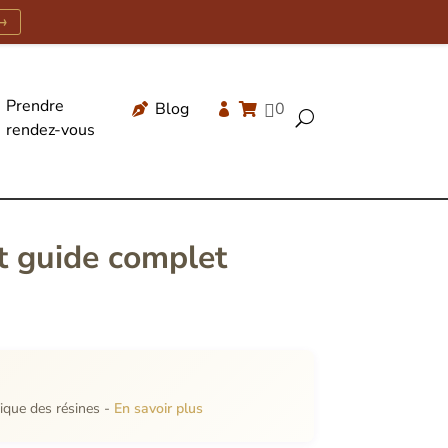
→
Prendre
Blog
0




U
rendez-vous
Recherche
de
produits
et guide complet
tique des résines -
En savoir plus