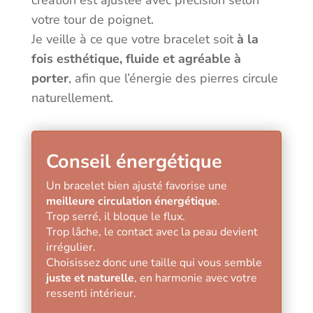
création est ajustée avec précision selon
votre tour de poignet.
Je veille à ce que votre bracelet soit
à la
fois esthétique, fluide et agréable à
porter
, afin que l’énergie des pierres circule
naturellement.
Conseil énergétique
Un bracelet bien ajusté favorise une
meilleure circulation énergétique
.
Trop serré, il bloque le flux.
Trop lâche, le contact avec la peau devient
irrégulier.
Choisissez donc une taille qui vous semble
juste et naturelle
, en harmonie avec votre
ressenti intérieur.