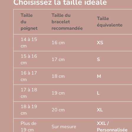
Choisissez la taille idéale
Taille
Taille du
Taille
du
bracelet
équivalente
poignet
recommandée
14 à 15
16 cm
XS
cm
15 à 16
17 cm
S
cm
16 à 17
18 cm
M
cm
17 à 18
19 cm
L
cm
18 à 19
20 cm
XL
cm
Plus de
XXL /
Sur mesure
19 cm
Personnalisée