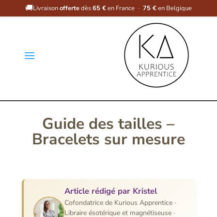
🚚
Livraison
offerte
dès
65 €
en France
·
75 €
en Belgique
a
Guide des tailles –
Bracelets sur mesure
Article rédigé par Kristel
Cofondatrice de Kurious Apprentice ·
Libraire ésotérique et magnétiseuse ·