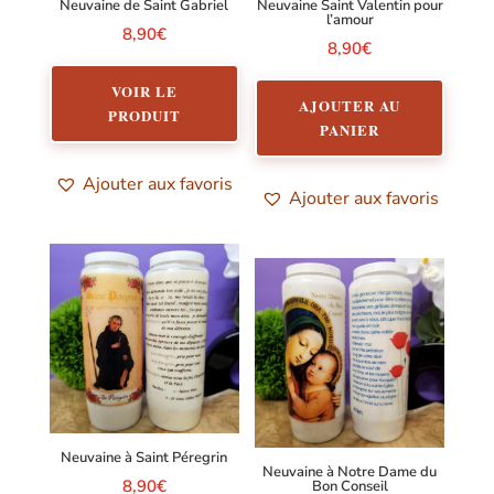
Neuvaine de Saint Gabriel
Neuvaine Saint Valentin pour
l’amour
8,90
€
8,90
€
VOIR LE
AJOUTER AU
PRODUIT
PANIER
Ajouter aux favoris
Ajouter aux favoris
Neuvaine à Saint Péregrin
Neuvaine à Notre Dame du
8,90
€
Bon Conseil