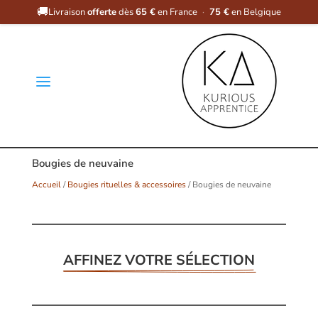
🚚
Livraison
offerte
dès
65 €
en France
·
75 €
en Belgique
a
Bougies de neuvaine
Accueil
/
Bougies rituelles & accessoires
/ Bougies de neuvaine
AFFINEZ VOTRE SÉLECTION