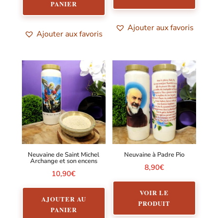
PANIER
Ajouter aux favoris
Ajouter aux favoris
Neuvaine de Saint Michel
Neuvaine à Padre Pio
Archange et son encens
8,90
€
10,90
€
VOIR LE
AJOUTER AU
PRODUIT
PANIER