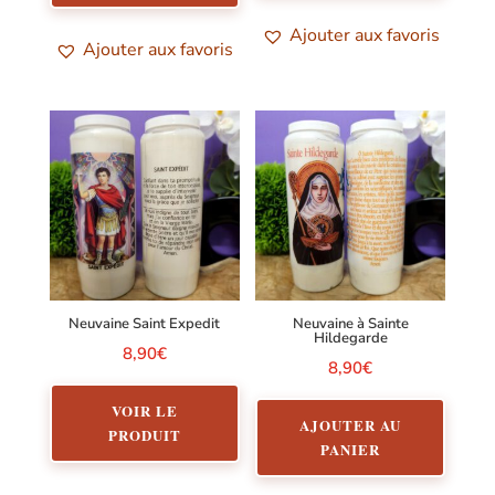
Ajouter aux favoris
Ajouter aux favoris
Neuvaine Saint Expedit
Neuvaine à Sainte
Hildegarde
8,90
€
8,90
€
VOIR LE
AJOUTER AU
PRODUIT
PANIER