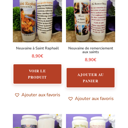
Neuvaine à Saint Raphaël
Neuvaine de remerciement
aux saints
8,90
€
8,90
€
VOIR LE
AJOUTER AU
PRODUIT
PANIER
Ajouter aux favoris
Ajouter aux favoris