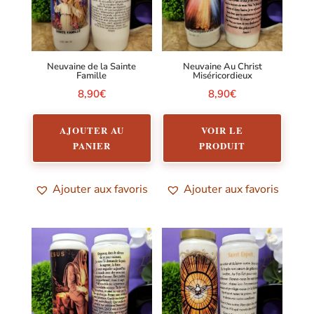
Neuvaine de la Sainte
Neuvaine Au Christ
Famille
Miséricordieux
8,90
€
8,90
€
AJOUTER AU
VOIR LE
PANIER
PRODUIT
Ajouter aux favoris
Ajouter aux favoris