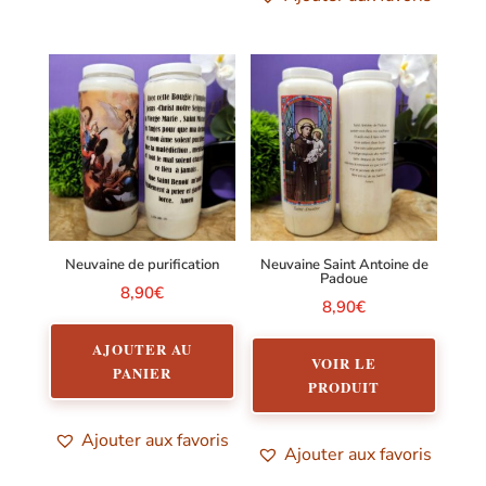
Neuvaine de purification
Neuvaine Saint Antoine de
Padoue
8,90
€
8,90
€
AJOUTER AU
VOIR LE
PANIER
PRODUIT
Ajouter aux favoris
Ajouter aux favoris