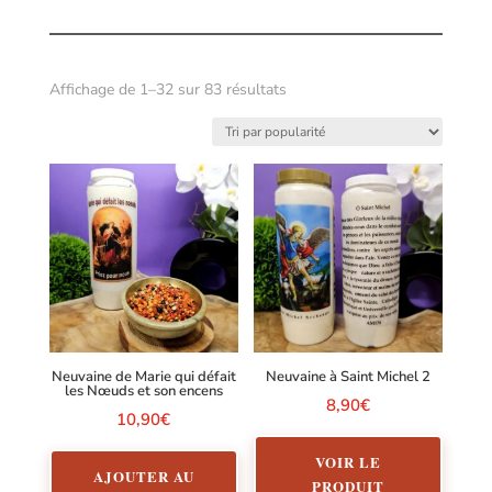
Trié
Affichage de 1–32 sur 83 résultats
par
popularité
Neuvaine de Marie qui défait
Neuvaine à Saint Michel 2
les Nœuds et son encens
8,90
€
10,90
€
VOIR LE
AJOUTER AU
PRODUIT