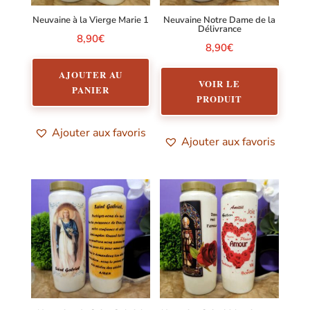
Neuvaine à la Vierge Marie 1
Neuvaine Notre Dame de la
Délivrance
8,90
€
8,90
€
AJOUTER AU
VOIR LE
PANIER
PRODUIT
Ajouter aux favoris
Ajouter aux favoris