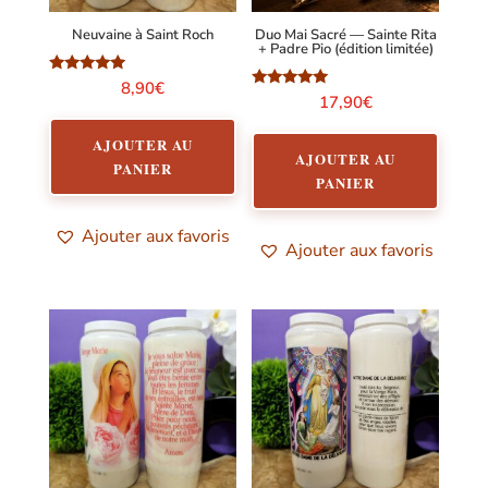
Neuvaine à Saint Roch
Duo Mai Sacré — Sainte Rita
+ Padre Pio (édition limitée)
Note
8,90
€
5.00
Note
17,90
€
sur 5
5.00
sur 5
AJOUTER AU
AJOUTER AU
PANIER
PANIER
Ajouter aux favoris
Ajouter aux favoris