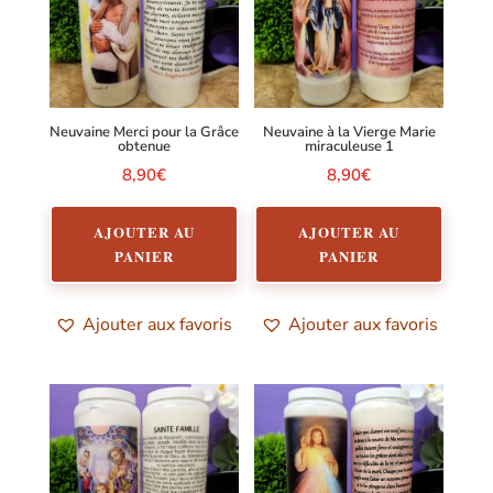
Neuvaine Merci pour la Grâce
Neuvaine à la Vierge Marie
obtenue
miraculeuse 1
8,90
€
8,90
€
AJOUTER AU
AJOUTER AU
PANIER
PANIER
Ajouter aux favoris
Ajouter aux favoris