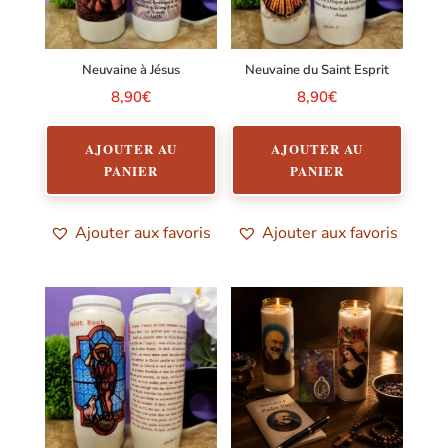
Neuvaine à Jésus
Neuvaine du Saint Esprit
8,90
€
8,90
€
AJOUTER AU
AJOUTER AU
PANIER
PANIER
Ajouter aux favoris
Ajouter aux favoris