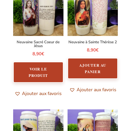
Neuvaine Sacré Coeur de
Neuvaine à Sainte Thérèse 2
Jésus
8,90
€
8,90
€
AJOUTER AU
VOIR LE
PANIER
PRODUIT
Ajouter aux favoris
Ajouter aux favoris