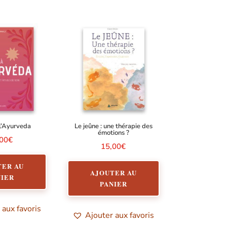
à l’Ayurveda
Le jeûne : une thérapie des
émotions ?
,00
€
15,00
€
TER AU
AJOUTER AU
NIER
PANIER
 aux favoris
Ajouter aux favoris