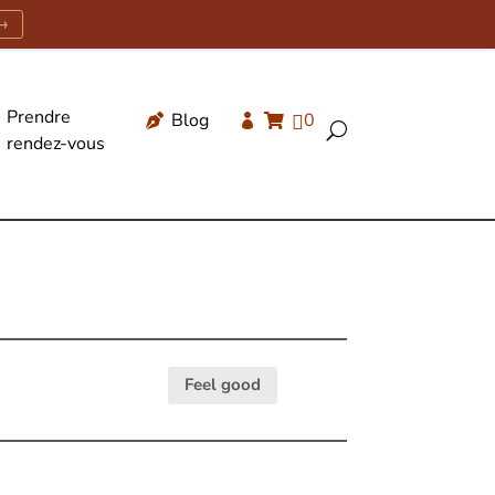
→
Prendre
Blog
0




U
rendez-vous
Recherche
de
produits
Feel good