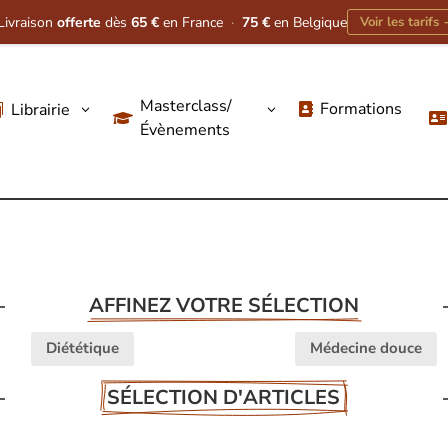
Livraison
offerte
dès
65 €
en France
·
75 €
en Belgique
Voir les tarifs
Masterclass/
Formations
Librairie
3
3




Évènements
AFFINEZ VOTRE SÉLECTION
Diététique
Médecine douce
SÉLECTION D'ARTICLES