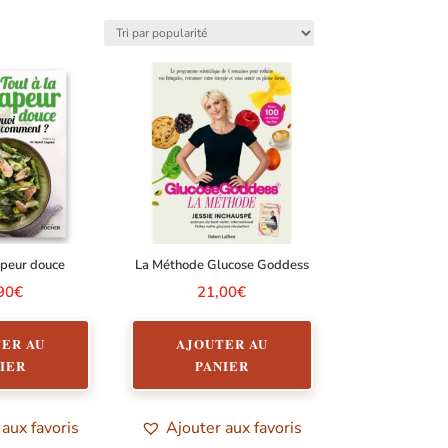
apeur douce
La Méthode Glucose Goddess
90
€
21,00
€
ER AU
AJOUTER AU
IER
PANIER
 aux favoris
Ajouter aux favoris