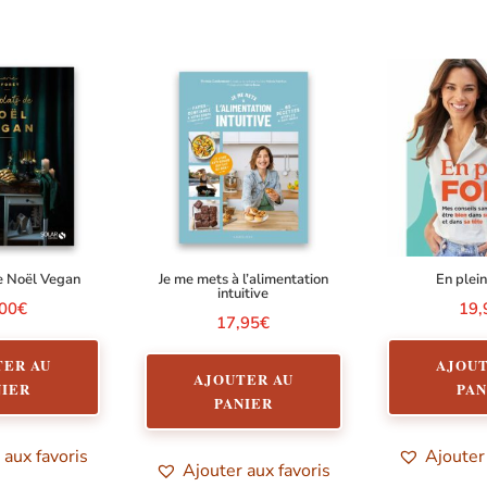
e Noël Vegan
Je me mets à l’alimentation
En plei
intuitive
,00
€
19,
17,95
€
TER AU
AJOUT
AJOUTER AU
NIER
PAN
PANIER
 aux favoris
Ajouter
Ajouter aux favoris