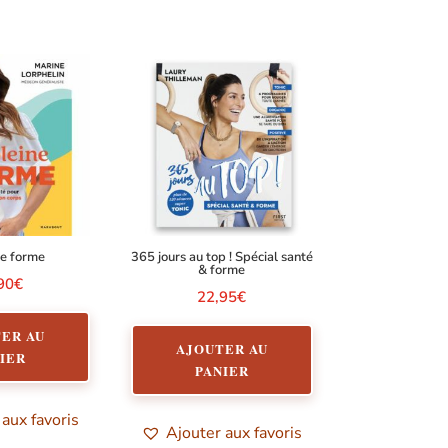
ne forme
365 jours au top ! Spécial santé
& forme
90
€
22,95
€
ER AU
AJOUTER AU
IER
PANIER
 aux favoris
Ajouter aux favoris