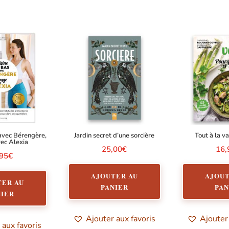
 avec Bérengère,
Jardin secret d’une sorcière
Tout à la v
ec Alexia
25,00
€
16,
,95
€
AJOUTER AU
AJOUT
TER AU
PANIER
PAN
NIER
Ajouter aux favoris
Ajouter
 aux favoris