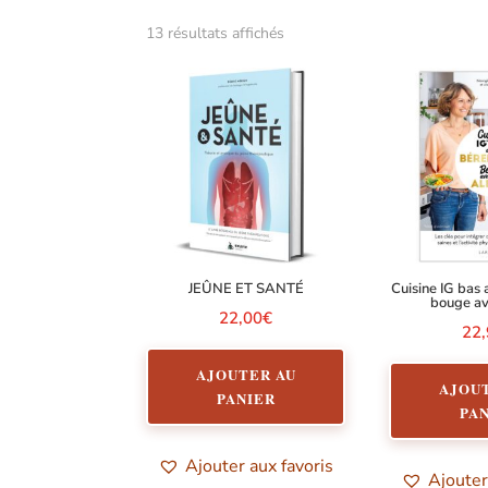
Trié
13 résultats affichés
par
popularité
JEÛNE ET SANTÉ
Cuisine IG bas
bouge av
22,00
€
22
AJOUTER AU
AJOU
PANIER
PA
Ajouter aux favoris
Ajouter