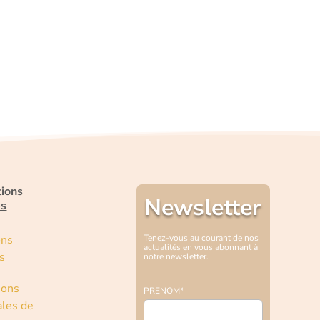
tions
Newsletter
es
ons
Tenez-vous au courant de nos
actualités en vous abonnant à
s
notre newsletter.
ions
PRENOM*
les de