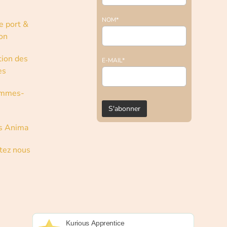
NOM*
e port &
son
tion des
E-MAIL*
es
ommes-
s Anima
tez nous
Kurious Apprentice