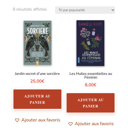
Trié
8 résultats affichés
par
popularité
Jardin secret d’une sorcière
Les Huiles essentielles au
Féminin
25,00
€
8,00
€
AJOUTER AU
AJOUTER AU
PANIER
PANIER
Ajouter aux favoris
Ajouter aux favoris