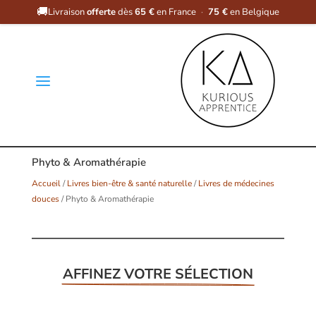
🚚
Livraison
offerte
dès
65 €
en France
·
75 €
en Belgique
a
Phyto & Aromathérapie
Accueil
/
Livres bien-être & santé naturelle
/
Livres de médecines
douces
/ Phyto & Aromathérapie
AFFINEZ VOTRE SÉLECTION