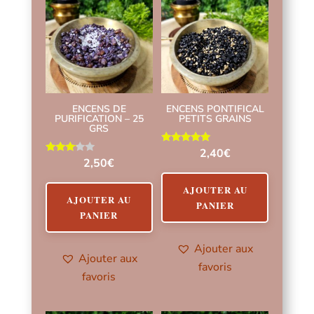
ENCENS DE
ENCENS PONTIFICAL
PURIFICATION – 25
PETITS GRAINS
GRS
Note
2,40
€
5.00
Note
2,50
€
sur 5
3.00
sur 5
AJOUTER AU
AJOUTER AU
PANIER
PANIER
Ajouter aux
Ajouter aux
favoris
favoris