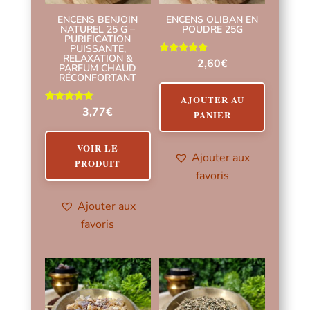
ENCENS BENJOIN
ENCENS OLIBAN EN
NATUREL 25 G –
POUDRE 25G
PURIFICATION
PUISSANTE,
RELAXATION &
Note
2,60
€
PARFUM CHAUD
5.00
RÉCONFORTANT
sur 5
AJOUTER AU
Note
3,77
€
PANIER
4.75
sur 5
VOIR LE
Ajouter aux
PRODUIT
favoris
Ajouter aux
favoris