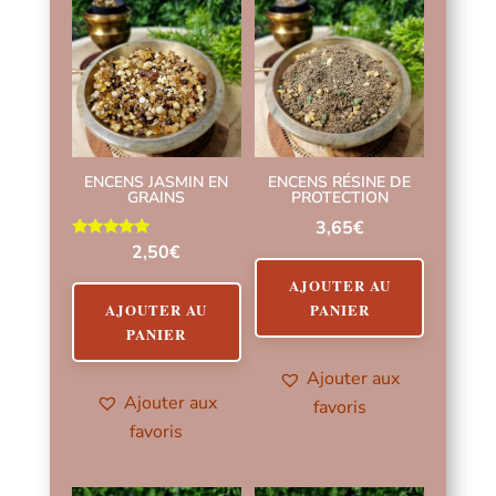
ENCENS JASMIN EN
ENCENS RÉSINE DE
GRAINS
PROTECTION
3,65
€
Note
2,50
€
5.00
sur 5
AJOUTER AU
AJOUTER AU
PANIER
PANIER
Ajouter aux
Ajouter aux
favoris
favoris