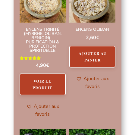
ENCENS TRINITÉ
ENCENS OLIBAN
(MYRRHE, OLIBAN,
2,60
€
BENJOIN) –
PURIFICATION &
PROTECTION
SPIRITUELLE
AJOUTER AU
PANIER
Note
4,90
€
5.00
sur 5
Ajouter aux
VOIR LE
favoris
PRODUIT
Ajouter aux
favoris