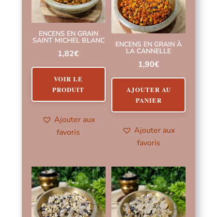
ENCENS EN GRAIN
SAINT MICHEL BLANC
ENCENS EN GRAIN À
LA CANNELLE
1,82
€
1,90
€
VOIR LE
AJOUTER AU
PRODUIT
PANIER
Ajouter aux
Ajouter aux
favoris
favoris