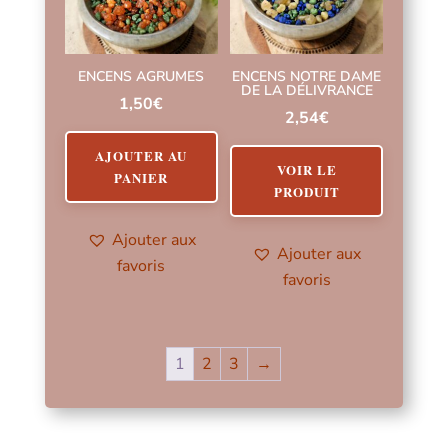
ENCENS AGRUMES
ENCENS NOTRE DAME
DE LA DÉLIVRANCE
1,50
€
2,54
€
AJOUTER AU
VOIR LE
PANIER
PRODUIT
Ajouter aux
Ajouter aux
favoris
favoris
1
2
3
→