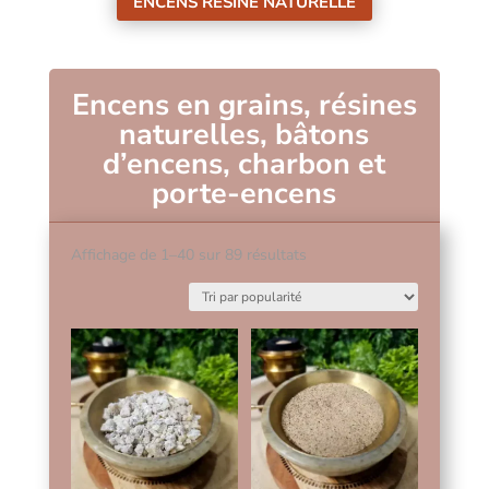
ENCENS RÉSINE NATURELLE
Encens en grains, résines
naturelles, bâtons
d’encens, charbon et
porte-encens
Trié
Affichage de 1–40 sur 89 résultats
par
popularité