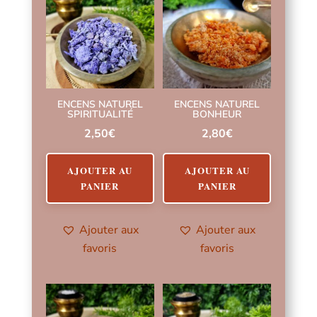
ENCENS NATUREL
ENCENS NATUREL
SPIRITUALITÉ
BONHEUR
2,50
€
2,80
€
AJOUTER AU
AJOUTER AU
PANIER
PANIER
Ajouter aux
Ajouter aux
favoris
favoris