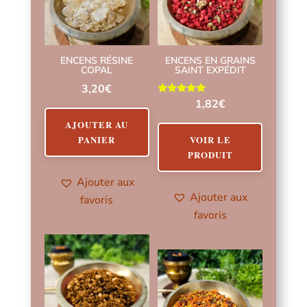
ENCENS RÉSINE
ENCENS EN GRAINS
COPAL
SAINT EXPÉDIT
3,20
€
Note
1,82
€
5.00
sur 5
AJOUTER AU
VOIR LE
PANIER
PRODUIT
Ajouter aux
Ajouter aux
favoris
favoris