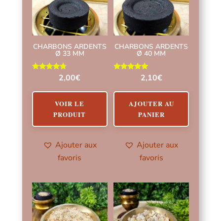
CHARBONS ARDENTS
CHARBONS ARDENTS
Ø 33 MM
Ø 40 MM
Note
Note
2,00
€
2,10
€
4.57
5.00
sur 5
sur 5
VOIR LE
AJOUTER AU
PRODUIT
PANIER
Ajouter aux
Ajouter aux
favoris
favoris