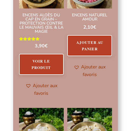
ENCENS ALOÈS DU
ENCENS NATUREL
CAP EN GRAIN –
AMOUR
PROTECTION CONTRE
2,10
€
LE MAUVAIS ŒIL & LA
MAGIE
AJOUTER AU
Note
3,90
€
PANIER
5.00
sur 5
VOIR LE
Ajouter aux
PRODUIT
favoris
Ajouter aux
favoris