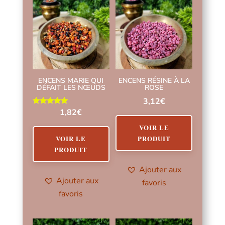
ENCENS MARIE QUI
ENCENS RÉSINE À LA
DÉFAIT LES NŒUDS
ROSE
3,12
€
Note
1,82
€
5.00
sur 5
VOIR LE
VOIR LE
PRODUIT
PRODUIT
Ajouter aux
Ajouter aux
favoris
favoris