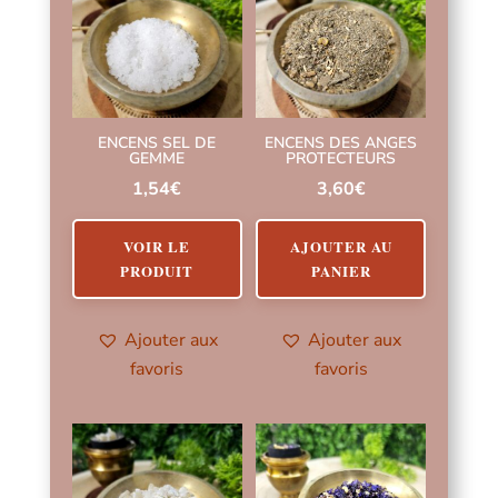
ENCENS SEL DE
ENCENS DES ANGES
GEMME
PROTECTEURS
1,54
€
3,60
€
VOIR LE
AJOUTER AU
PRODUIT
PANIER
Ajouter aux
Ajouter aux
favoris
favoris