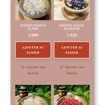
ENCENS DJAOUI
ENCENS SAUGE
BLANC
BLANCHE
2,50
€
1,82
€
AJOUTER AU
AJOUTER AU
PANIER
PANIER
Ajouter aux
Ajouter aux
favoris
favoris