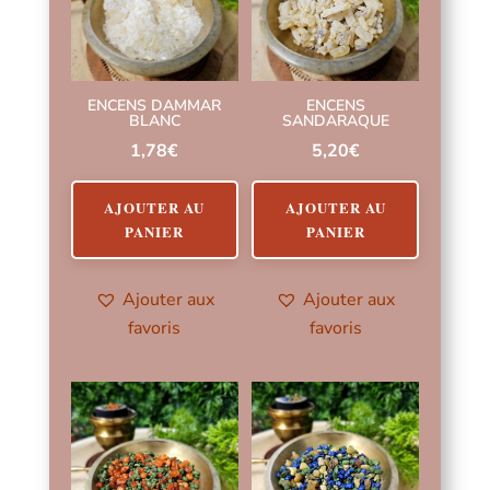
ENCENS DAMMAR
ENCENS
BLANC
SANDARAQUE
1,78
€
5,20
€
AJOUTER AU
AJOUTER AU
PANIER
PANIER
Ajouter aux
Ajouter aux
favoris
favoris