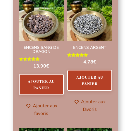
ENCENS SANG DE
ENCENS ARGENT
DRAGON
Note
4,78
€
5.00
Note
13,90
€
sur 5
5.00
sur 5
AJOUTER AU
AJOUTER AU
PANIER
PANIER
Ajouter aux
Ajouter aux
favoris
favoris