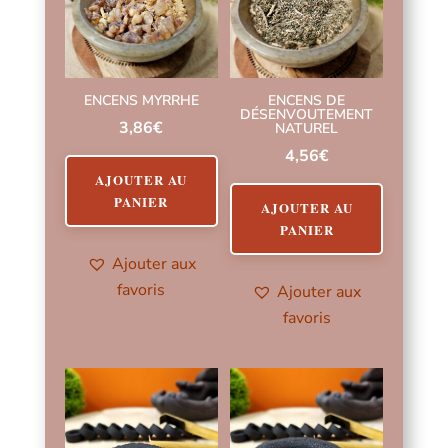
ENCENS MYRRHE
ENCENS DE
DÉSENVOUTEMENT
3,86
€
NATUREL
4,56
€
AJOUTER AU
PANIER
AJOUTER AU
PANIER
Ajouter aux
favoris
Ajouter aux
favoris