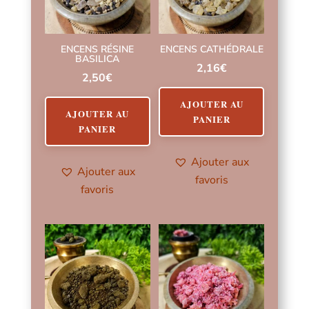
ENCENS RÉSINE
ENCENS CATHÉDRALE
BASILICA
2,16
€
2,50
€
AJOUTER AU
AJOUTER AU
PANIER
PANIER
Ajouter aux
Ajouter aux
favoris
favoris