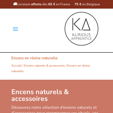
🚚
Livraison
offerte
dès
65 €
en France
·
75 €
en Belgique
a
Encens en résine naturelle
Accueil
/
Encens naturels & accessoires
/ Encens en résine
naturelle
Encens naturels &
accessoires
Découvrez notre sélection d’encens naturels et