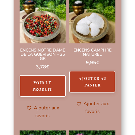
ENCENS NOTRE DAME
ENCENS CAMPHRE
DE LA GUÉRISON – 25
NATUREL
GR
9,95
€
3,78
€
AJOUTER AU
VOIR LE
PANIER
PRODUIT
Ajouter aux
Ajouter aux
favoris
favoris