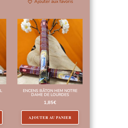
Ajouter aux favoris
L
ENCENS BÂTON HEM NOTRE
DAME DE LOURDES
1,85
€
AJOUTER AU PANIER