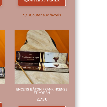
AJOUTER AU PANIER
Ajouter aux favoris
ENCENS BÂTON FRANKINCENSE
ET MYRRH
2,73
€