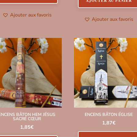
AJOUTER AU PANIER
Ajouter aux favoris
Ajouter aux favoris
ENCENS BÂTON HEM JÉSUS
ENCENS BÂTON ÉGLISE
SACRÉ CŒUR
1,87
€
1,85
€