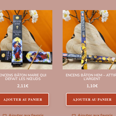
ENCENS BÂTON MARIE QUI
ENCENS BÂTON HEM – ATTI
DÉFAIT LES NŒUDS
L’ARGENT
2,11
€
1,10
€
AJOUTER AU PANIER
AJOUTER AU PANIER
Ajouter aux favoris
Ajouter aux favoris