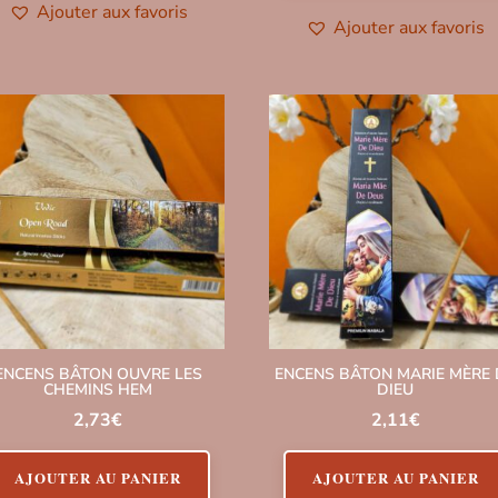
Ajouter aux favoris
Ajouter aux favoris
ENCENS BÂTON OUVRE LES
ENCENS BÂTON MARIE MÈRE 
CHEMINS HEM
DIEU
2,73
€
2,11
€
AJOUTER AU PANIER
AJOUTER AU PANIER