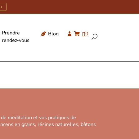
→
Prendre
Blog
0




U
rendez-vous
Recherche
de
produits
 de méditation et vos pratiques de
encens en grains, résines naturelles, bâtons