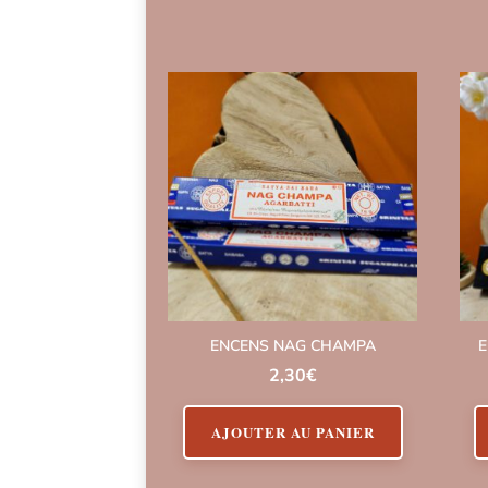
ENCENS NAG CHAMPA
E
2,30
€
AJOUTER AU PANIER