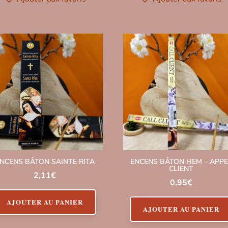
NCENS BÂTON SAINTE RITA
ENCENS BÂTON HEM – APPE
CLIENT
2,11
€
0,95
€
AJOUTER AU PANIER
AJOUTER AU PANIER