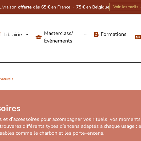
Livraison
offerte
dès
65 €
en France
·
75 €
en Belgique
Voir les tarifs
Masterclass/
Formations
Librairie
3
3




Évènements
naturels
soires
s et d’accessoires pour accompagner vos rituels, vos moments
 trouverez différents types d’encens adaptés à chaque usage : 
ensables comme le charbon et les porte-encens.