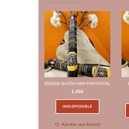
Trié
24 résultats affichés
par
popularité
ENCENS BATÔN HEM PONTIFICAL
1,45
€
INDISPONIBLE
Ajouter aux favoris