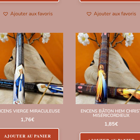
Ajouter aux favoris
Ajouter aux favoris
NCENS VIERGE MIRACULEUSE
ENCENS BÂTON HEM CHRIS
MISÉRICORDIEUX
1,76
€
1,85
€
AJOUTER AU PANIER