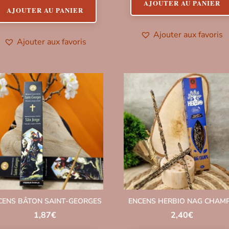
AJOUTER AU PANIER
AJOUTER AU PANIER
Ajouter aux favoris
Ajouter aux favoris
CENS BÂTON SAINT-GEORGES
ENCENS HERBIO NAG CHAM
1,87
€
2,40
€