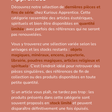
Découvrez notre sélection de
dernières pièces et
fins de série
chez Kurious Apprentice. Cette
catégorie rassemble des articles ésotériques,
spirituels et bien-être disponibles en
quantité
limitée
, avec parfois des références qui ne seront
pas renouvelées.
Vous y trouverez une sélection variée selon les
arrivages et les stocks restants :
objets
magiques, minéraux, encens, papeterie,
librairie, poudres magiques, articles religieux et
spirituels
. C’est l’endroit idéal pour retrouver des
pièces singulières, des références de fin de
collection ou des produits disponibles en toute
petite quantité.
Si un article vous plaît, ne tardez pas trop : les
produits présents dans cette catégorie sont
souvent proposés en
stock limité
et peuvent
disparaître définitivement une fois épuisés.