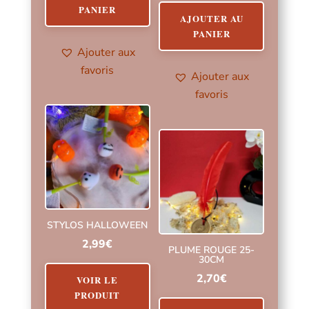
PANIER
AJOUTER AU
PANIER
Ajouter aux
favoris
Ajouter aux
favoris
STYLOS HALLOWEEN
2,99
€
PLUME ROUGE 25-
30CM
Ce
2,70
€
produit
VOIR LE
PRODUIT
a