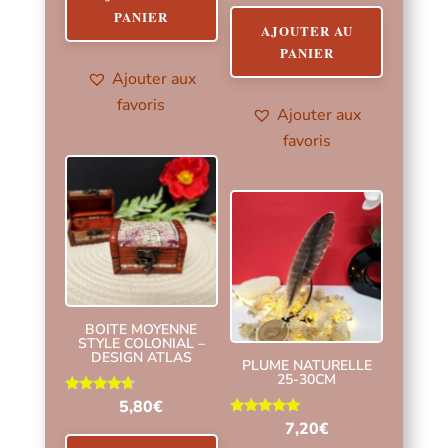
sur 5
PANIER
AJOUTER AU
PANIER
Ajouter aux
favoris
Ajouter aux
favoris
BOITE MOYENNE
STYLE COLONIAL –
DESIGN ATLAS
PLUME NATURELLE
25-30CM
Note
5,80
€
4.50
Note
7,20
€
sur 5
5.00