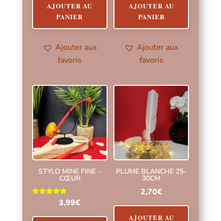
AJOUTER AU
AJOUTER AU
PANIER
PANIER
Ajouter aux
Ajouter aux
favoris
favoris
STYLO MINE FINE –
PLUME BLANCHE 25-
CŒUR
30CM
2,70
€
Note
3,99
€
5.00
sur 5
AJOUTER AU