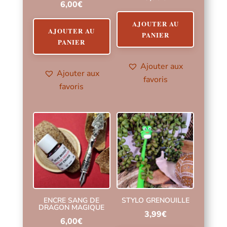
6,00
€
AJOUTER AU
AJOUTER AU
PANIER
PANIER
Ajouter aux
Ajouter aux
favoris
favoris
ENCRE SANG DE
STYLO GRENOUILLE
DRAGON MAGIQUE
3,99
€
6,00
€