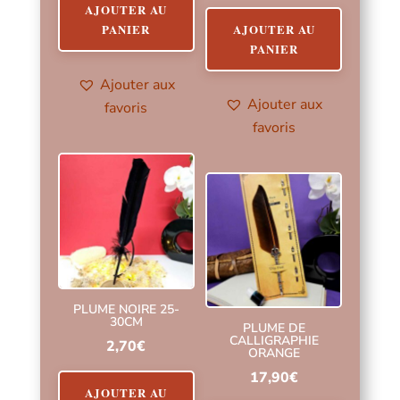
sur 5
AJOUTER AU
AJOUTER AU
PANIER
PANIER
Ajouter aux
Ajouter aux
favoris
favoris
PLUME NOIRE 25-
30CM
PLUME DE
CALLIGRAPHIE
2,70
€
ORANGE
17,90
€
AJOUTER AU