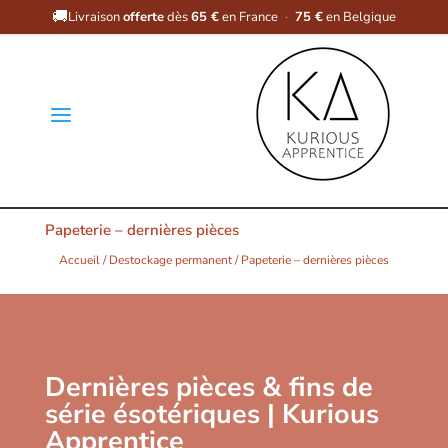
🚚
Livraison
offerte
dès
65 €
en France
·
75 €
en Belgique
a
Papeterie – dernières pièces
Accueil
/
Destockage permanent
/ Papeterie – dernières pièces
Dernières pièces & fins de
série ésotériques | Kurious
Apprentice