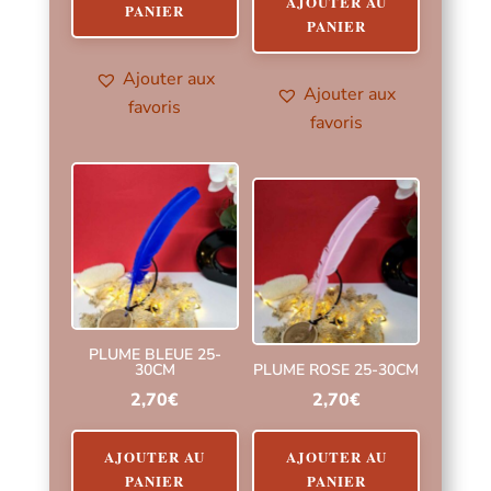
AJOUTER AU
PANIER
PANIER
Ajouter aux
Ajouter aux
favoris
favoris
PLUME BLEUE 25-
30CM
PLUME ROSE 25-30CM
2,70
€
2,70
€
AJOUTER AU
AJOUTER AU
PANIER
PANIER