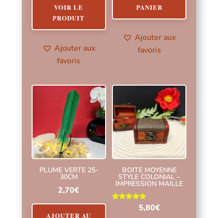
VOIR LE
PANIER
PRODUIT
Ajouter aux
Ajouter aux
favoris
favoris
PLUME VERTE 25-
BOITE MOYENNE
30CM
STYLE COLONIAL –
IMPRESSION MAILLE
2,70
€
Note
5,80
€
5.00
AJOUTER AU