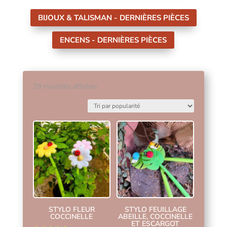
BIJOUX & TALISMAN - DERNIÈRES PIÈCES
ENCENS - DERNIÈRES PIÈCES
Trié
29 résultats affichés
par
popularité
STYLO FLEUR
STYLO FEUILLAGE
COCCINELLE
ABEILLE, COCCINELLE
ET ESCARGOT