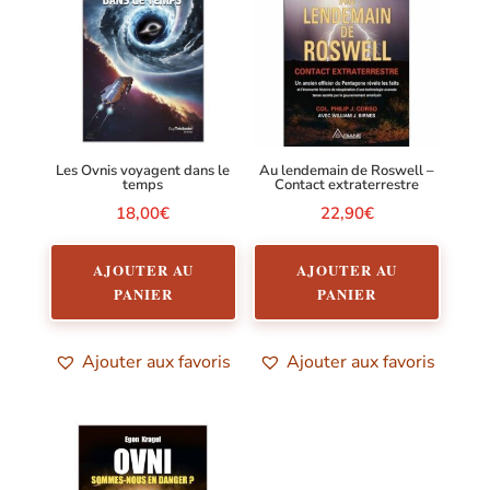
Les Ovnis voyagent dans le
Au lendemain de Roswell –
temps
Contact extraterrestre
18,00
€
22,90
€
AJOUTER AU
AJOUTER AU
PANIER
PANIER
Ajouter aux favoris
Ajouter aux favoris