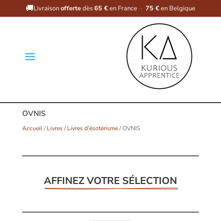
🚚
Livraison
offerte
dès
65 €
en France
·
75 €
en Belgique
a
OVNIS
Accueil
/
Livres
/
Livres d’ésotérisme
/ OVNIS
AFFINEZ VOTRE SÉLECTION