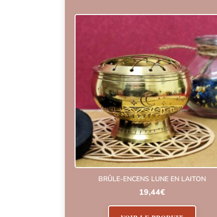
BRÛLE-ENCENS LUNE EN LAITON
19,44
€