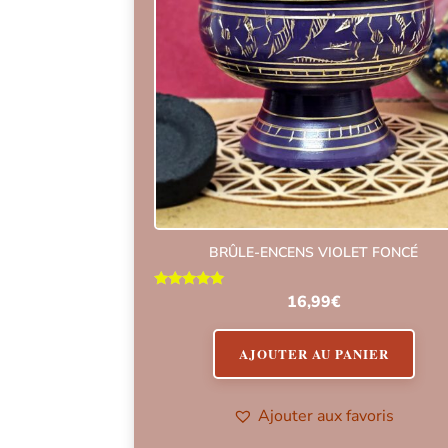
BRÛLE-ENCENS VIOLET FONCÉ
Note
16,99
€
5.00
sur 5
AJOUTER AU PANIER
Ajouter aux favoris