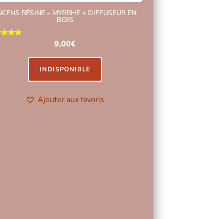
NCENS RÉSINE – MYRRHE + DIFFUSEUR EN
BOIS
Note
9,00
€
4.60
ur 5
INDISPONIBLE
Ajouter aux favoris