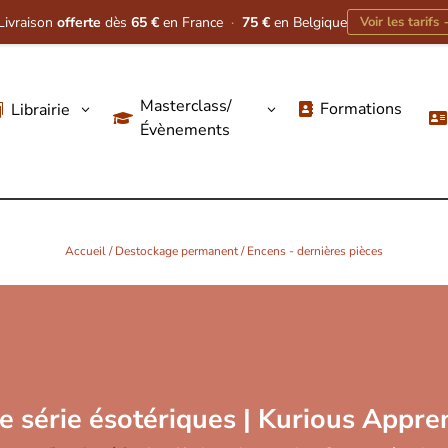
Livraison
offerte
dès
65 €
en France
·
75 €
en Belgique
Voir les tarifs
Masterclass/
Formations
Librairie
3
3




Évènements
Accueil
/
Destockage permanent
/ Encens - dernières pièces
e série ésotériques | Kurious Appre