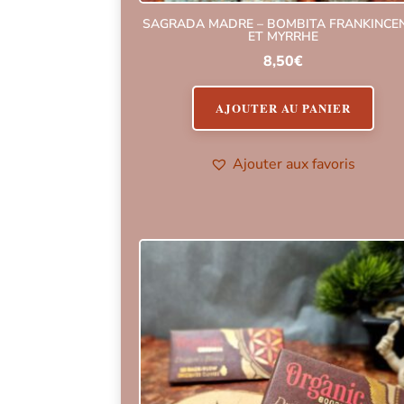
SAGRADA MADRE – BOMBITA FRANKINCE
ET MYRRHE
8,50
€
AJOUTER AU PANIER
Ajouter aux favoris