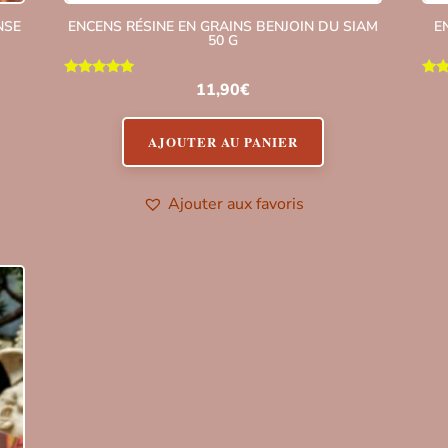
NSE
ENCENS RÉSINE EN GRAINS BENJOIN DU SIAM
E
50 G
Note
11,90
€
5.00
sur 5
s
AJOUTER AU PANIER
Ajouter aux favoris