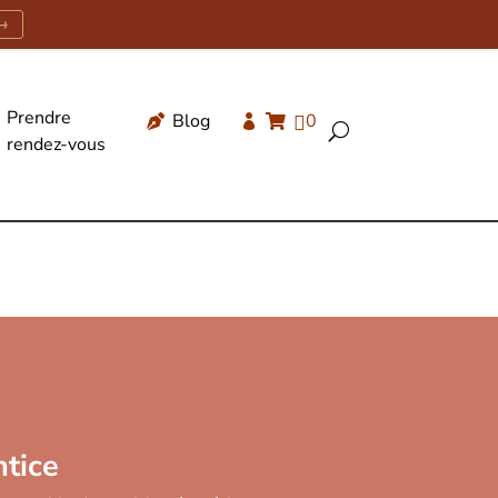
→
Prendre
Blog
0




U
rendez-vous
Recherche
de
produits
ntice