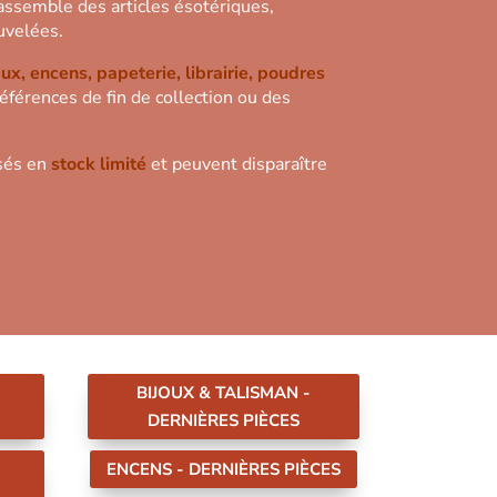
assemble des articles ésotériques,
ouvelées.
x, encens, papeterie, librairie, poudres
références de fin de collection ou des
osés en
stock limité
et peuvent disparaître
BIJOUX & TALISMAN -
DERNIÈRES PIÈCES
ENCENS - DERNIÈRES PIÈCES