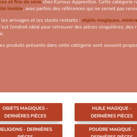
ces et fins de série
chez Kurious Apprentice. Cette catégorie r
ité limitée
, avec parfois des références qui ne seront pas ren
les arrivages et les stocks restants :
objets magiques, minérau
C’est l’endroit idéal pour retrouver des pièces singulières, des 
é.
 : les produits présents dans cette catégorie sont souvent prop
OBJETS MAGIQUES -
HUILE MAGIQUE -
DERNIÈRES PIÈCES
DERNIÈRES PIÈCES
RELIGIONS - DERNIÈRES
POUDRE MAGIQUE -
PIÈCES
DERNIÈRES PIÈCES