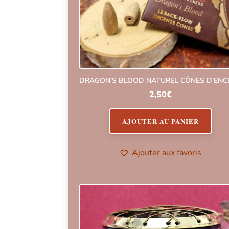
DRAGON’S BLOOD NATUREL CÔNES D’ENC
2,50
€
AJOUTER AU PANIER
Ajouter aux favoris