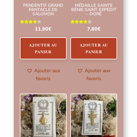
PENDENTIF GRAND
MÉDAILLE SAINTE
PANTACLE DE
BÉNIE SAINT EXPEDIT
SALOMON
– DORÉ
Note
Note
11,90
€
7,80
€
4.00
4.00
sur 5
sur 5
AJOUTER AU
AJOUTER AU
PANIER
PANIER
Ajouter aux
Ajouter aux
favoris
favoris