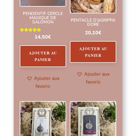
PENDENTIF CERCLE
MAGIQUE DE
PENTACLE D’AGRIPPA
SALOMON
DORÉ
20,10
€
Note
14,50
€
5.00
sur 5
AJOUTER AU
AJOUTER AU
PANIER
PANIER
Ajouter aux
Ajouter aux
favoris
favoris