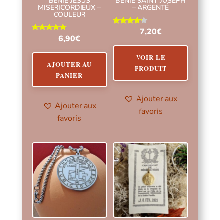
BÉNIE JESUS
BÉNIE SAINT JOSEPH
MISERICORDIEUX –
– ARGENTÉ
COULEUR
Note
7,20
€
4.00
Note
6,90
€
sur 5
5.00
sur 5
VOIR LE
AJOUTER AU
PRODUIT
PANIER
Ajouter aux
Ajouter aux
favoris
favoris