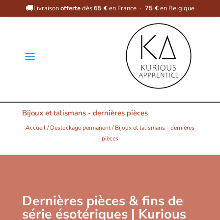
🚚
Livraison
offerte
dès
65 €
en France
·
75 €
en Belgique
a
Bijoux et talismans - dernières pièces
Accueil
/
Destockage permanent
/ Bijoux et talismans - dernières
pièces
Dernières pièces & fins de
série ésotériques | Kurious