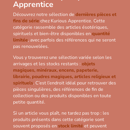
Apprentice
Découvrez notre sélection de
dernières pièces et
fins de série
chez Kurious Apprentice. Cette
catégorie rassemble des articles ésotériques,
spirituels et bien-être disponibles en
quantité
limitée
, avec parfois des références qui ne seront
pas renouvelées.
Vous y trouverez une sélection variée selon les
arrivages et les stocks restants :
objets
magiques, minéraux, encens, papeterie,
librairie, poudres magiques, articles religieux et
spirituels
. C’est l’endroit idéal pour retrouver des
pièces singulières, des références de fin de
collection ou des produits disponibles en toute
petite quantité.
Si un article vous plaît, ne tardez pas trop : les
produits présents dans cette catégorie sont
souvent proposés en
stock limité
et peuvent