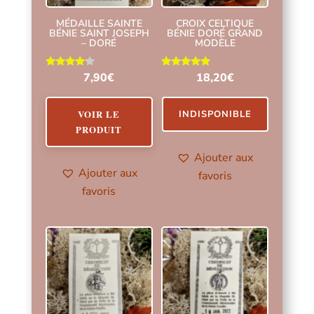
MÉDAILLE SAINTE
CROIX CELTIQUE
BÉNIE SAINT JOSEPH
BÉNIE DORÉ GRAND
– DORÉ
MODÈLE
Note
Note
7,90
€
18,20
€
4.00
5.00
sur 5
sur 5
VOIR LE
INDISPONIBLE
PRODUIT
Ajouter aux
Ajouter aux
favoris
favoris