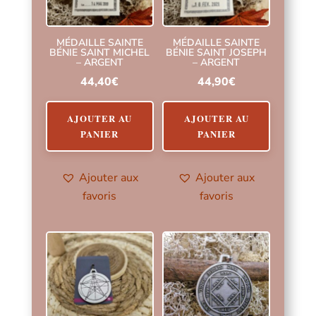
MÉDAILLE SAINTE
MÉDAILLE SAINTE
BÉNIE SAINT MICHEL
BÉNIE SAINT JOSEPH
– ARGENT
– ARGENT
44,40
€
44,90
€
AJOUTER AU
AJOUTER AU
PANIER
PANIER
Ajouter aux
Ajouter aux
favoris
favoris