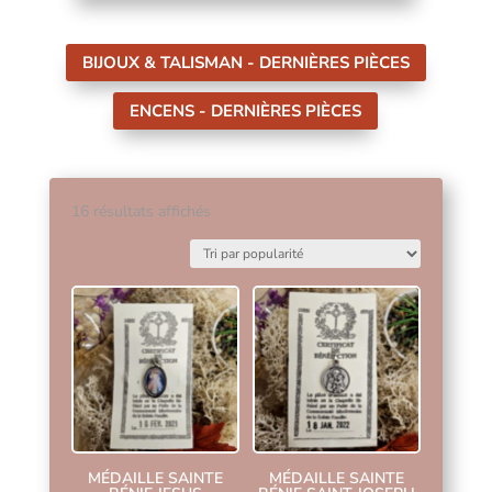
BIJOUX & TALISMAN - DERNIÈRES PIÈCES
ENCENS - DERNIÈRES PIÈCES
Trié
16 résultats affichés
par
popularité
MÉDAILLE SAINTE
MÉDAILLE SAINTE