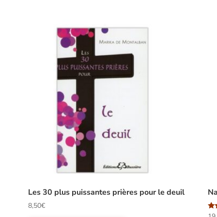
Les 30 plus puissantes prières pour le deuil
Na
8,50
€
No
19