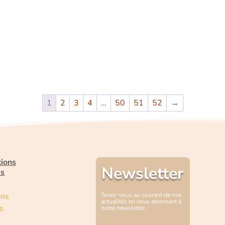
1
2
3
4
…
50
51
52
→
tions
Newsletter
es
ons
Tenez-vous au courant de nos
actualités en vous abonnant à
s
notre newsletter.