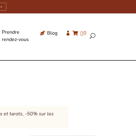
→
Prendre
Blog
0




U
rendez-vous
Recherche
de
produits
es et tarots, -50% sur les