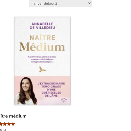
ître médium
te
,95
€