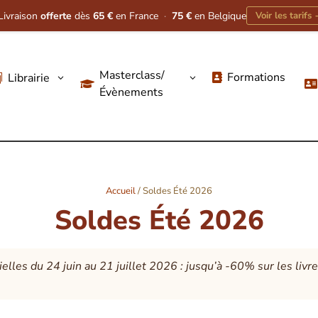
Livraison
offerte
dès
65 €
en France
·
75 €
en Belgique
Voir les tarifs
Masterclass/
Formations
Librairie
3
3




Évènements
Accueil
/ Soldes Été 2026
Soldes Été 2026
ielles du 24 juin au 21 juillet 2026 : jusqu’à -60% sur les livr