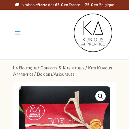
🚚
Livraison
offerte
dès
65 €
en France
·
75 €
en Belgique
a
La Boutique
/
Coffrets & Kits rituels
/
Kits Kurious
Apprentice
/ Box de l’Amoureuse