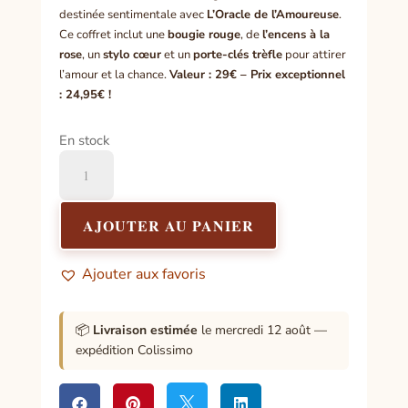
destinée sentimentale avec
L’Oracle de l’Amoureuse
.
Ce coffret inclut une
bougie rouge
, de
l’encens à la
rose
, un
stylo cœur
et un
porte-clés trèfle
pour attirer
l’amour et la chance.
Valeur : 29€ – Prix exceptionnel
: 24,95€ !
En stock
quantité
de
Box
de
AJOUTER AU PANIER
l'Amoureuse
Ajouter aux favoris
📦
Livraison estimée
le mercredi 12 août —
expédition Colissimo



