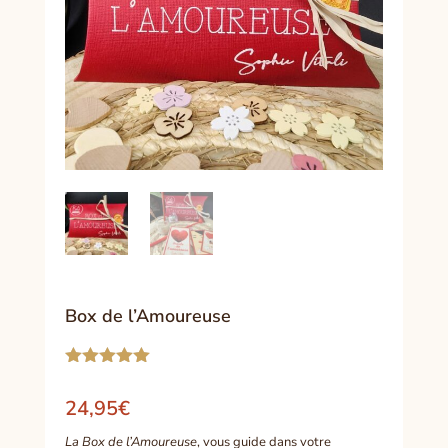
Box de l’Amoureuse
Noté
5.00
sur 5
24,95
€
basé sur
notations
La Box de l’Amoureuse
, vous guide dans votre
client