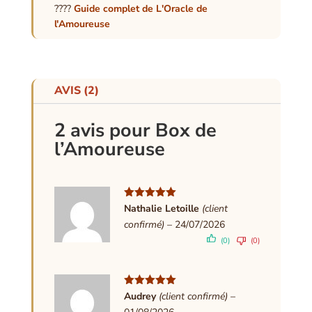
????
Guide complet de L'Oracle de
l'Amoureuse
AVIS (2)
2 avis pour
Box de
l’Amoureuse
Note
5
sur
Nathalie Letoille
(client
5
confirmé)
–
24/07/2026
(0)
(0)
Note
5
sur
Audrey
(client confirmé)
–
5