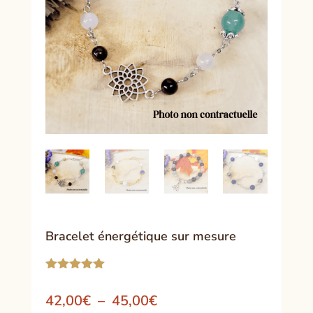
Bracelet énergétique sur mesure
Noté
5.00
sur 5
Plage
42,00
€
–
45,00
€
basé sur
notation