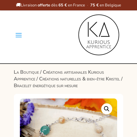
🚚
Livraison
offerte
dès
65 €
en France
·
75 €
en Belgique
a
La Boutique
/
Créations artisanales Kurious
Apprentice
/
Créations naturelles & bien-être Kristel
/
Bracelet énergétique sur mesure