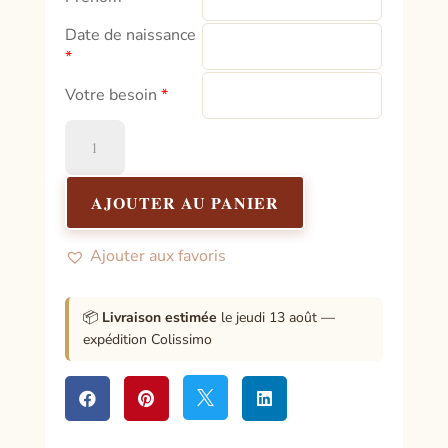
Date de naissance
*
Votre besoin
*
quantité
de
Bracelet
énergétique
AJOUTER AU PANIER
sur
mesure
Ajouter aux favoris
📦
Livraison estimée
le jeudi 13 août —
expédition Colissimo



