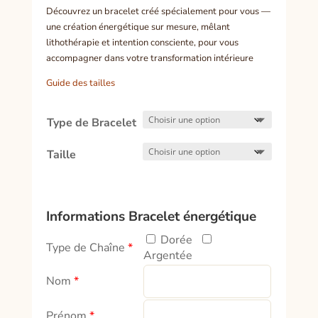
de
Découvrez un bracelet créé spécialement pour vous —
client
prix :
une création énergétique sur mesure, mêlant
42,00€
lithothérapie et intention consciente, pour vous
à
accompagner dans votre transformation intérieure
45,00€
Guide des tailles
Type de Bracelet
Taille
Informations Bracelet énergétique
Dorée
Type de Chaîne
*
Argentée
Nom
*
Prénom
*