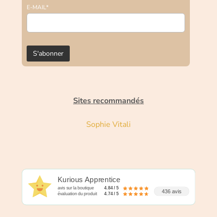
E-MAIL*
Sites recommandés
Sophie Vitali
Kurious Apprentice
avis sur la boutique
4.84 / 5
436 avis
évaluation du produit
4.74 / 5