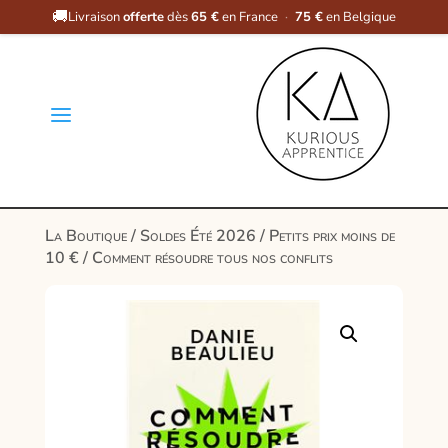
🚚
Livraison
offerte
dès
65 €
en France
·
75 €
en Belgique
a
La Boutique
/
Soldes Été 2026
/
Petits prix moins de
10 €
/ Comment résoudre tous nos conflits