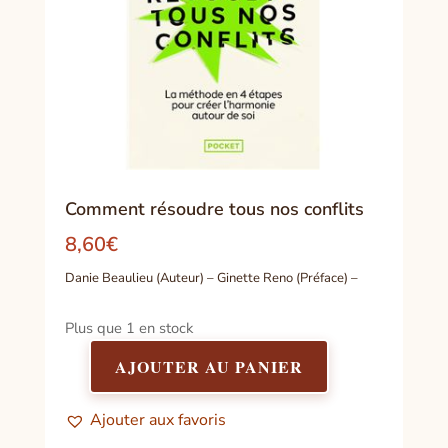
Comment résoudre tous nos conflits
8,60
€
Danie Beaulieu (Auteur) – Ginette Reno (Préface) –
Plus que 1 en stock
AJOUTER AU PANIER
quantité
de
Ajouter aux favoris
Comment
résoudre