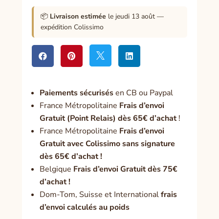
tous
📦
Livraison estimée
le jeudi 13 août —
nos
expédition Colissimo
conflits




Paiement
s sécurisés
en CB ou Paypal
France Métropolitaine
Frais d’envoi
Gratuit (Point Relais) dès 65€ d’achat
!
France Métropolitaine
Frais d’envoi
Gratuit avec Colissimo sans signature
dès 65€ d’achat !
Belgique
Frais d’envoi Gratuit dès 75€
d’achat !
Dom-Tom, Suisse et International
frais
d’envoi calculés au poids