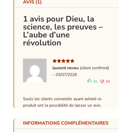
AVIS (1)
1 avis pour
Dieu, la
science, les preuves –
L’aube d’une
révolution
Note
5
sur
laurent neveu
(client confirmé)
5
–
03/07/2026
(0)
(0)
Seuls les clients connectés ayant acheté ce
produit ont la possibilité de laisser un avis.
INFORMATIONS COMPLÉMENTAIRES