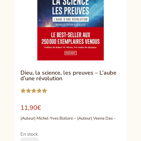
Dieu, la science, les preuves – L’aube
d’une révolution
Noté
5.00
sur 5
11,90
€
basé sur
notation
(Auteur) Michel-Yves Bollore – (Auteur) Veena Das –
client
En stock
quantité