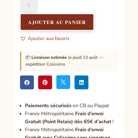
de
Dieu,
la
AJOUTER AU PANIER
science,
les
Ajouter aux favoris
preuves
-
L'aube
📦
Livraison estimée
le jeudi 13 août —
d'une
expédition Colissimo
révolution




Paiement
s sécurisés
en CB ou Paypal
France Métropolitaine
Frais d’envoi
Gratuit (Point Relais) dès 65€ d’achat
!
France Métropolitaine
Frais d’envoi
Gratuit avec Colissimo sans signature