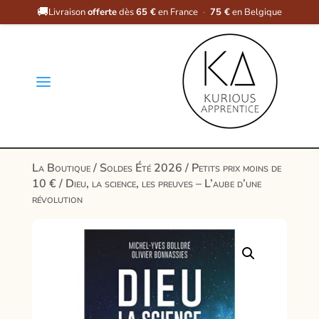
🚚
Livraison
offerte
dès
65 €
en France
·
75 €
en Belgique
a
La Boutique
/
Soldes Été 2026
/
Petits prix moins de
10 €
/ Dieu, la science, les preuves – L’aube d’une
révolution