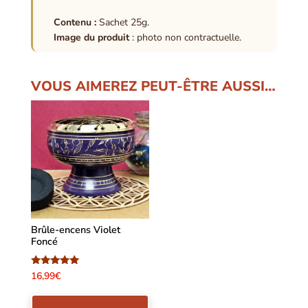
Contenu :
Sachet 25g.
Image du produit
: photo non contractuelle.
VOUS AIMEREZ PEUT-ÊTRE AUSSI…
Brûle-encens Violet
Foncé
Note
16,99
€
5.00
sur 5