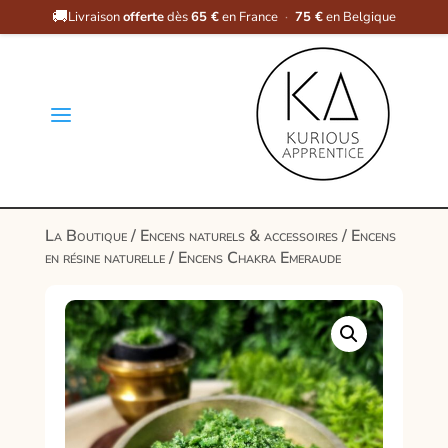
🚚
Livraison
offerte
dès
65 €
en France
·
75 €
en Belgique
a
La Boutique
/
Encens naturels & accessoires
/
Encens
en résine naturelle
/ Encens Chakra Emeraude