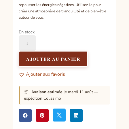
repousser les énergies négatives. Utilisez-le pour
créer une atmosphère de tranquillité et de bien-être
autour de vous.
En stock
quantité
de
Encens
Chakra
AJOUTER AU PANIER
Emeraude
Ajouter aux favoris
📦
Livraison estimée
le mardi 11 août —
expédition Colissimo



