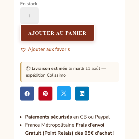
En stock
quantité
de
Encens
naturel
AJOUTER AU PANIER
Spiritualité
Ajouter aux favoris
📦
Livraison estimée
le mardi 11 août —
expédition Colissimo




Paiement
s sécurisés
en CB ou Paypal
France Métropolitaine
Frais d’envoi
Gratuit (Point Relais) dès 65€ d’achat
!