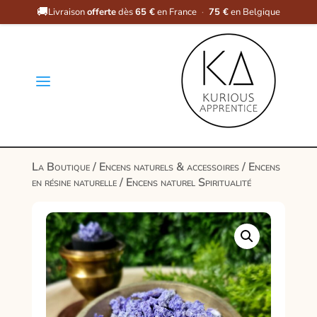
🚚
Livraison
offerte
dès
65 €
en France
·
75 €
en Belgique
a
La Boutique
/
Encens naturels & accessoires
/
Encens
en résine naturelle
/ Encens naturel Spiritualité