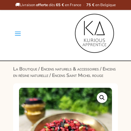
🚚
Livraison
offerte
dès
65 €
en France
·
75 €
en Belgique
a
La Boutique
/
Encens naturels & accessoires
/
Encens
en résine naturelle
/ Encens Saint Michel rouge