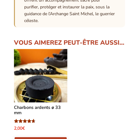
offrent un accompagnement sacré pour
purifier, protéger et instaurer la paix, sous la
guidance de l’Archange Saint Michel, le guerrier
céleste.
VOUS AIMEREZ PEUT-ÊTRE AUSSI…
Charbons ardents ø 33
mm
Note
2,00
€
4.50
sur 5