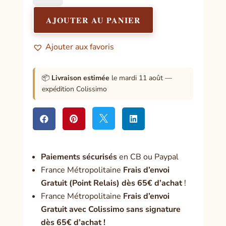
Encens
Saint
AJOUTER AU PANIER
Michel
rouge
Ajouter aux favoris
📦
Livraison estimée
le mardi 11 août —
expédition Colissimo




Paiement
s sécurisés
en CB ou Paypal
France Métropolitaine
Frais d’envoi
Gratuit (Point Relais) dès 65€ d’achat
!
France Métropolitaine
Frais d’envoi
Gratuit avec Colissimo sans signature
dès 65€ d’achat !