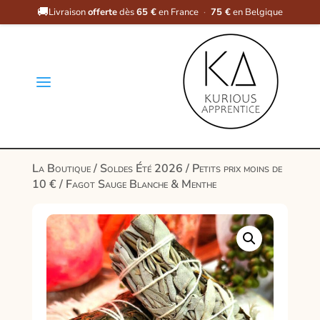
🚚
Livraison
offerte
dès
65 €
en France
·
75 €
en Belgique
a
La Boutique
/
Soldes Été 2026
/
Petits prix moins de
10 €
/ Fagot Sauge Blanche & Menthe