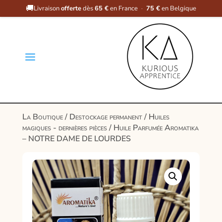
🚚
Livraison
offerte
dès
65 €
en France
·
75 €
en Belgique
a
La Boutique
/
Destockage permanent
/
Huiles
magiques - dernières pièces
/ Huile Parfumée Aromatika
– NOTRE DAME DE LOURDES