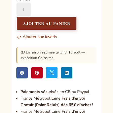
quantité
de
Huile
Parfumée
AJOUTER AU PANIER
Aromatika
–
Ajouter aux favoris
NOTRE
DAME
DE
📦
Livraison estimée
le lundi 10 août —
LOURDES
expédition Colissimo




Paiement
s sécurisés
en CB ou Paypal
France Métropolitaine
Frais d’envoi
Gratuit (Point Relais) dès 65€ d’achat
!
France Métropolitaine
Frais d’envoi