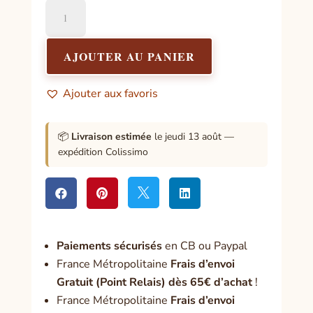
quantité
de
Jardin
secret
AJOUTER AU PANIER
d'une
sorcière
Ajouter aux favoris
📦
Livraison estimée
le jeudi 13 août —
expédition Colissimo




Paiement
s sécurisés
en CB ou Paypal
France Métropolitaine
Frais d’envoi
Gratuit (Point Relais) dès 65€ d’achat
!
France Métropolitaine
Frais d’envoi