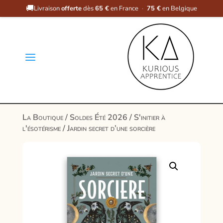
🚚
Livraison
offerte
dès
65 €
en France
·
75 €
en Belgique
a
La Boutique
/
Soldes Été 2026
/
S'initier à
l'ésotérisme
/ Jardin secret d’une sorcière