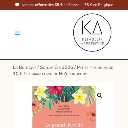
🚚
Livraison
offerte
dès
65 €
en France
·
75 €
en Belgique
a
La Boutique
/
Soldes Été 2026
/
Petits prix moins de
10 €
/ Le grand livre de Ho’oponopono