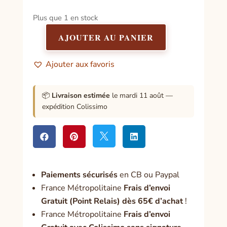
Plus que 1 en stock
AJOUTER AU PANIER
quantité
de
Ajouter aux favoris
Le
grand
livre
📦
Livraison estimée
le mardi 11 août —
de
expédition Colissimo
Ho'oponopono




Paiement
s sécurisés
en CB ou Paypal
France Métropolitaine
Frais d’envoi
Gratuit (Point Relais) dès 65€ d’achat
!
France Métropolitaine
Frais d’envoi