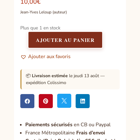
10,00
€
Jean-Yves Leloup (auteur)
Plus que 1 en stock
AJOUTER AU PANIER
quantité
de
Ajouter aux favoris
L'élégance
du
soi
📦
Livraison estimée
le jeudi 13 août —
-
expédition Colissimo
Traité
de
noblesse




intérieure
Paiement
s sécurisés
en CB ou Paypal
France Métropolitaine
Frais d’envoi