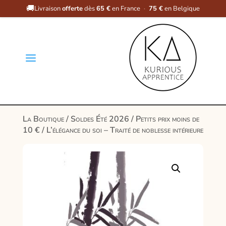
🚚
Livraison
offerte
dès
65 €
en France
·
75 €
en Belgique
a
La Boutique
/
Soldes Été 2026
/
Petits prix moins de
10 €
/ L’élégance du soi – Traité de noblesse intérieure