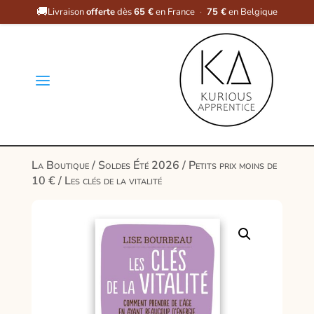
🚚
Livraison
offerte
dès
65 €
en France
·
75 €
en Belgique
a
La Boutique
/
Soldes Été 2026
/
Petits prix moins de
10 €
/ Les clés de la vitalité