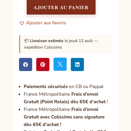
AJOUTER AU PANIER
quantité
de
Ajouter aux favoris
Les
clés
de
📦
Livraison estimée
le jeudi 13 août —
la
expédition Colissimo
vitalité




Paiement
s sécurisés
en CB ou Paypal
France Métropolitaine
Frais d’envoi
Gratuit (Point Relais) dès 65€ d’achat
!
France Métropolitaine
Frais d’envoi
Gratuit avec Colissimo sans signature
dès 65€ d’achat !