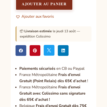
douze
AJOUTER AU PANIER
désirs
universels
Ajouter aux favoris
📦
Livraison estimée
le jeudi 13 août —
expédition Colissimo




Paiement
s sécurisés
en CB ou Paypal
France Métropolitaine
Frais d’envoi
Gratuit (Point Relais) dès 65€ d’achat
!
France Métropolitaine
Frais d’envoi
Gratuit avec Colissimo sans signature
dès 65€ d’achat !
Belgique
Frais d’envoi Gratuit dès 75€