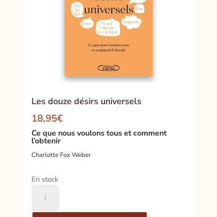
Les douze désirs universels
18,95
€
Ce que nous voulons tous et comment
l’obtenir
Charlotte Fox Weber
En stock
quantité
de
Les