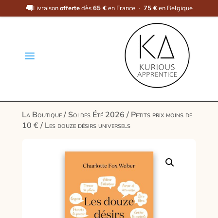
🚚
Livraison
offerte
dès
65 €
en France
·
75 €
en Belgique
a
La Boutique
/
Soldes Été 2026
/
Petits prix moins de
10 €
/ Les douze désirs universels