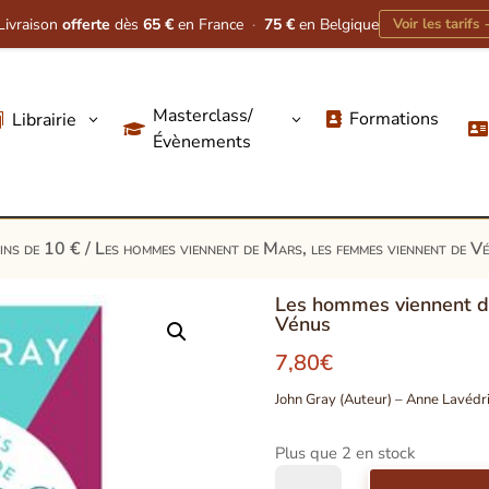
Livraison
offerte
dès
65 €
en France
·
75 €
en Belgique
Voir les tarifs
Masterclass/
Formations
Librairie
3
3




Évènements
oins de 10 €
/ Les hommes viennent de Mars, les femmes viennent de V
Les hommes viennent d
Vénus
7,80
€
John Gray (Auteur) – Anne Lavédri
Plus que 2 en stock
quantité