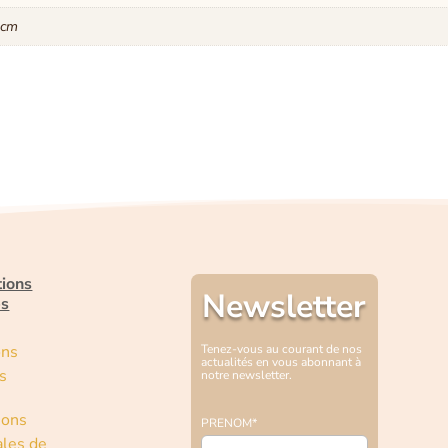
 cm
tions
Newsletter
es
ons
Tenez-vous au courant de nos
actualités en vous abonnant à
s
notre newsletter.
ions
PRENOM*
les de