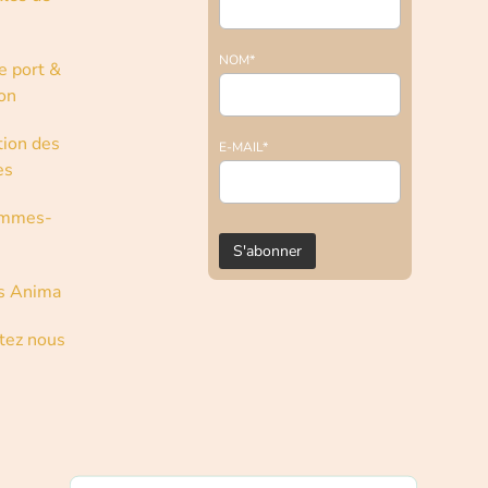
NOM*
e port &
son
tion des
E-MAIL*
es
ommes-
s Anima
tez nous