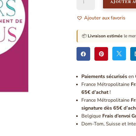
AJOUTER A
de
Les
hommes
Ajouter aux favoris
viennent
de
Mars,
📦
Livraison estimée
le mer
les
femmes



viennent
de
Vénus
Paiement
s sécurisés
en 
France Métropolitaine
Fr
65€ d’achat
!
France Métropolitaine
Fr
signature dès 65€ d’ach
Belgique
Frais d’envoi G
Dom-Tom, Suisse et Inte