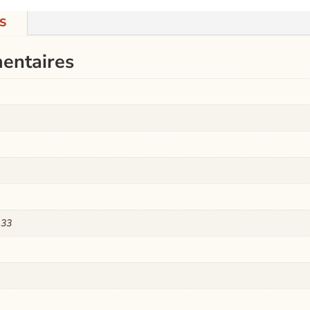
S
entaires
133