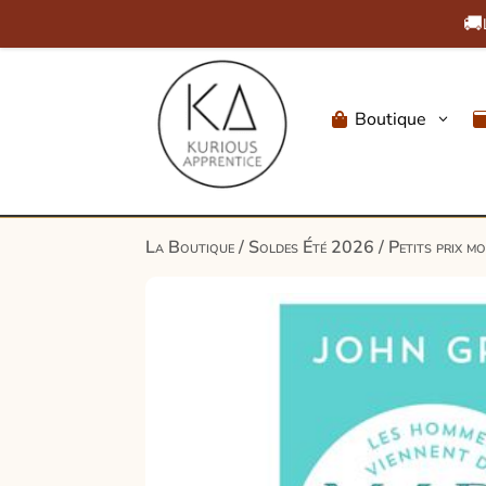
🚚
Boutique
3

La Boutique
/
Soldes Été 2026
/
Petits prix m