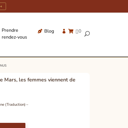
→
Prendre
Blog
0




U
rendez-vous
Recherche
de
produits
énus
e Mars, les femmes viennent de
ne (Traduction) –