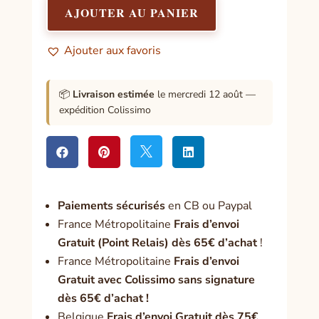
de
AJOUTER AU PANIER
l'Eso
Ajouter aux favoris
📦
Livraison estimée
le mercredi 12 août —
expédition Colissimo




Paiement
s sécurisés
en CB ou Paypal
France Métropolitaine
Frais d’envoi
Gratuit (Point Relais) dès 65€ d’achat
!
France Métropolitaine
Frais d’envoi
Gratuit avec Colissimo sans signature
dès 65€ d’achat !
Belgique
Frais d’envoi Gratuit dès 75€