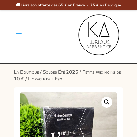
🚚
Livraison
offerte
dès
65 €
en France
·
75 €
en Belgique
a
La Boutique
/
Soldes Été 2026
/
Petits prix moins de
10 €
/ L’oracle de l’Eso