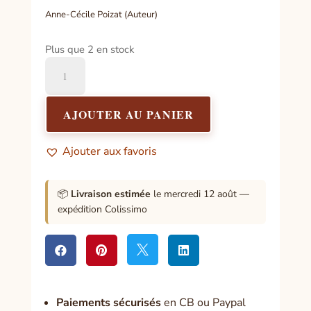
Anne-Cécile Poizat (Auteur)
Plus que 2 en stock
quantité
de
L'oracle
des
AJOUTER AU PANIER
muses
Ajouter aux favoris
📦
Livraison estimée
le mercredi 12 août —
expédition Colissimo




Paiement
s sécurisés
en CB ou Paypal