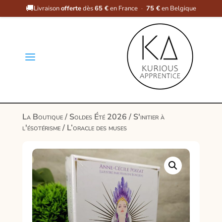
🚚
Livraison
offerte
dès
65 €
en France
·
75 €
en Belgique
a
La Boutique
/
Soldes Été 2026
/
S'initier à
l'ésotérisme
/ L’oracle des muses