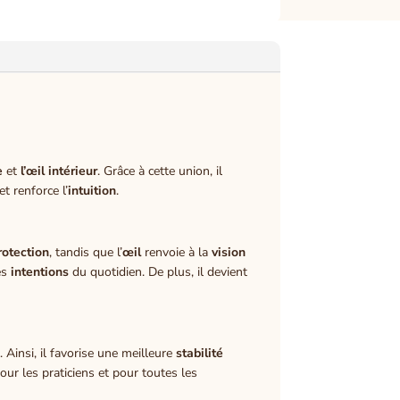
e
et
l’œil intérieur
. Grâce à cette union, il
et renforce l’
intuition
.
rotection
, tandis que l’
œil
renvoie à la
vision
es
intentions
du quotidien. De plus, il devient
e
. Ainsi, il favorise une meilleure
stabilité
our les praticiens et pour toutes les