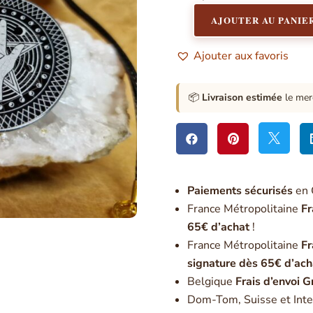
AJOUTER AU PANIE
quantité
de
Ajouter aux favoris
Médaille
Le
Talisman
📦
Livraison estimée
le mer
Sentinelle
fond
noir



Paiement
s sécurisés
en 
France Métropolitaine
Fr
65€ d’achat
!
France Métropolitaine
Fr
signature dès 65€ d’ach
Belgique
Frais d’envoi G
Dom-Tom, Suisse et Inte