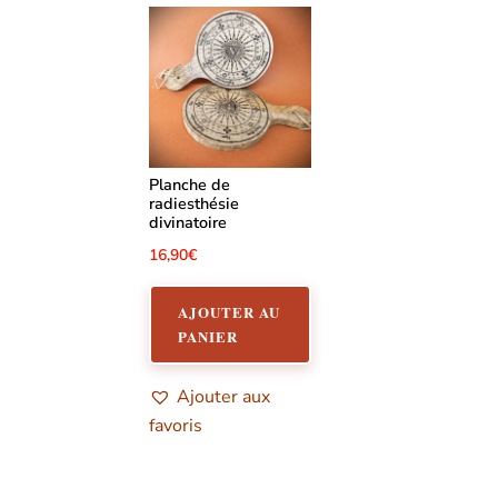
Planche de
radiesthésie
divinatoire
16,90
€
AJOUTER AU
PANIER
Ajouter aux
favoris