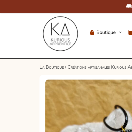
🚚
Boutique
3

La Boutique
/
Créations artisanales Kurious A