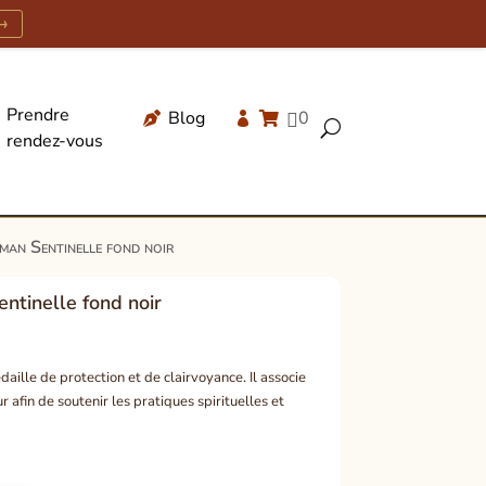
→
Prendre
Blog
0




U
rendez-vous
Recherche
de
produits
man Sentinelle fond noir
ntinelle fond noir
aille de protection et de clairvoyance. Il associe
ur afin de soutenir les pratiques spirituelles et