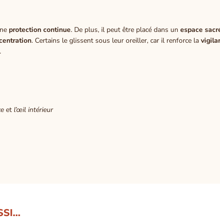
 une
protection continue
. De plus, il peut être placé dans un
espace sacr
centration
. Certains le glissent sous leur oreiller, car il renforce la
vigil
.
ce
et
l’œil intérieur
SSI…