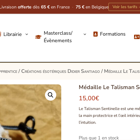
Livraison
offerte
dès
65 €
en France
·
75 €
en Belgique
Voir les tarifs
Masterclass/
Formations
Librairie
3
3




Évènements
pprentice
/
Créations ésotériques Didier Santiago
/ Médaille Le Talis
Médaille Le Talisman Se
15,00
€
Le Talisman Sentinelle est une méd
la main protectrice et l’œil intérie
l’intuition.
Plus que 1 en stock