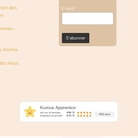
tion des
E-MAIL*
es
ommes-
s Anima
tez nous
Kurious Apprentice
avis sur la boutique
4.84 / 5
436 avis
évaluation du produit
4.74 / 5