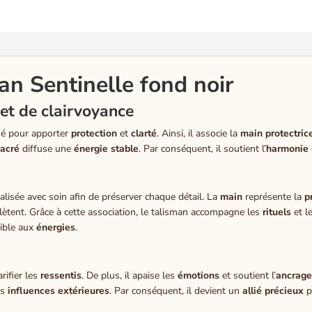
an Sentinelle fond noir
et de clairvoyance
sé pour apporter
protection
et
clarté
. Ainsi, il associe la
main protectric
sacré
diffuse une
énergie stable
. Par conséquent, il soutient l’
harmonie
alisée avec soin afin de préserver chaque détail. La
main
représente la
p
lètent. Grâce à cette association, le talisman accompagne les
rituels
et l
ible aux
énergies
.
arifier les
ressentis
. De plus, il apaise les
émotions
et soutient l’
ancrag
es
influences extérieures
. Par conséquent, il devient un
allié précieux
p