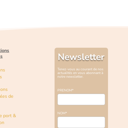
tions
Newsletter
es
ons
Tenez-vous au courant de nos
actualités en vous abonnant à
s
notre newsletter.
ions
PRENOM*
les de
NOM*
e port &
son