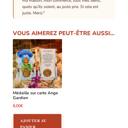
ma maison, mon commerce, tous mes biens,
quels qu'ils soient, au juste prix. Si cela est
juste. Merci.''
VOUS AIMEREZ PEUT-ÊTRE AUSSI…
Médaille sur carte Ange
Gardien
6,00
€
AJOUTER AU
PANIER