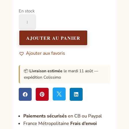
En stock
quantité
de
Médaille
sur
AJOUTER AU PANIER
carte
Saint-
Ajouter aux favoris
Roch
📦
Livraison estimée
le mardi 11 août —
expédition Colissimo




Paiement
s sécurisés
en CB ou Paypal
France Métropolitaine
Frais d’envoi