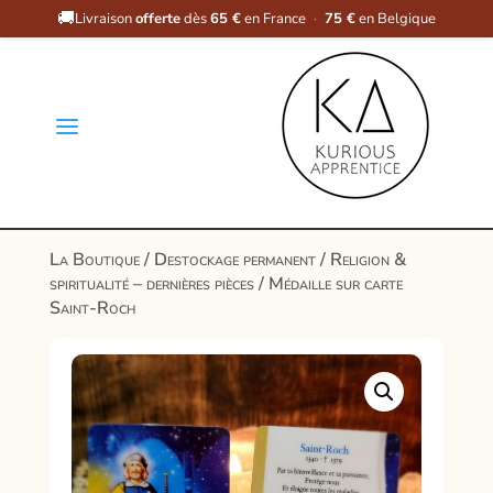
🚚
Livraison
offerte
dès
65 €
en France
·
75 €
en Belgique
a
La Boutique
/
Destockage permanent
/
Religion &
spiritualité – dernières pièces
/ Médaille sur carte
Saint-Roch