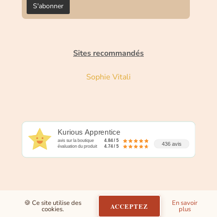
Sites recommandés
Sophie Vitali
Kurious Apprentice
avis sur la boutique
4.84 / 5
436 avis
évaluation du produit
4.74 / 5
🍪 Ce site utilise des
En savoir
ACCEPTEZ
cookies.
plus