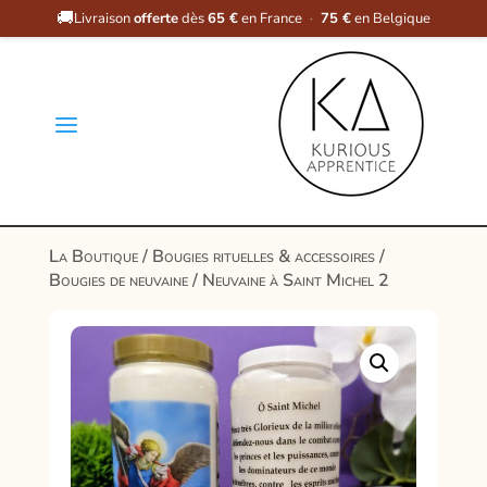
🚚
Livraison
offerte
dès
65 €
en France
·
75 €
en Belgique
a
La Boutique
/
Bougies rituelles & accessoires
/
Bougies de neuvaine
/ Neuvaine à Saint Michel 2