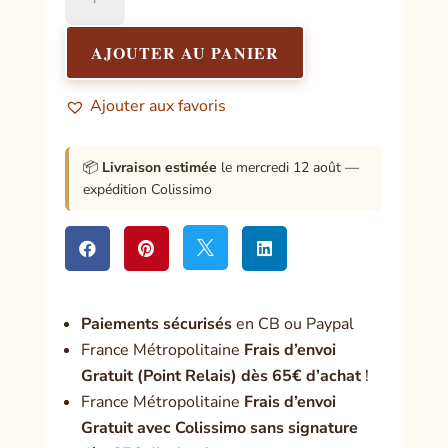
de
Neuvaine
à
AJOUTER AU PANIER
Saint
Michel
Ajouter aux favoris
2
📦
Livraison estimée
le mercredi 12 août —
expédition Colissimo




Paiement
s sécurisés
en CB ou Paypal
France Métropolitaine
Frais d’envoi
Gratuit (Point Relais) dès 65€ d’achat
!
France Métropolitaine
Frais d’envoi
Gratuit avec Colissimo sans signature