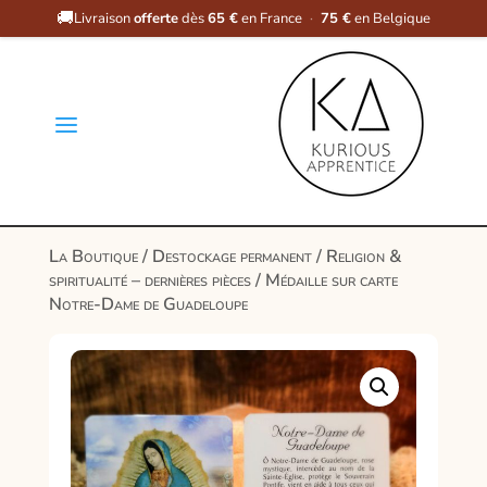
🚚
Livraison
offerte
dès
65 €
en France
·
75 €
en Belgique
a
La Boutique
/
Destockage permanent
/
Religion &
spiritualité – dernières pièces
/ Médaille sur carte
Notre-Dame de Guadeloupe