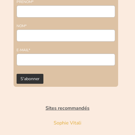
PRENOM*
NOM*
E-MAIL*
Sites recommandés
Sophie Vitali