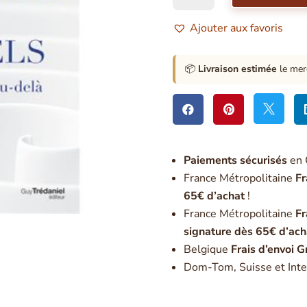
Nous
sommes
Ajouter aux favoris
tous
éternels
-
📦
Livraison estimée
le mer
Révélations
sur



l'au-
délà
Paiement
s sécurisés
en 
France Métropolitaine
Fr
65€ d’achat
!
France Métropolitaine
Fr
signature dès 65€ d’ach
Belgique
Frais d’envoi G
Dom-Tom, Suisse et Inte