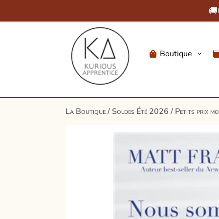
🚚
Boutique
3

La Boutique
/
Soldes Été 2026
/
Petits prix m