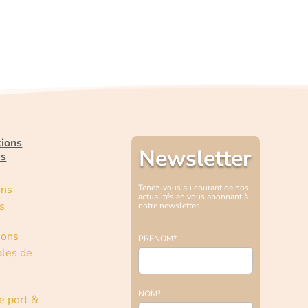
tions
Newsletter
es
ons
Tenez-vous au courant de nos
actualités en vous abonnant à
s
notre newsletter.
ions
PRENOM*
les de
NOM*
e port &