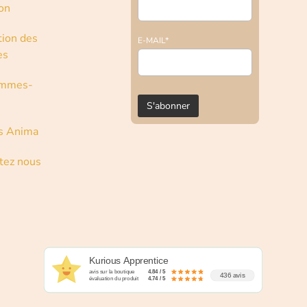
son
tion des
E-MAIL*
es
ommes-
s Anima
tez nous
Kurious Apprentice
avis sur la boutique
4.84 / 5
436 avis
évaluation du produit
4.74 / 5