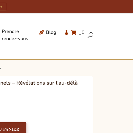
→
Prendre
Blog
0




U
rendez-vous
Recherche
de
produits
à
els – Révélations sur l’au-délà
U PANIER