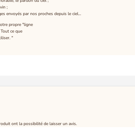
orable, le pardon du ciel ;
vin ;
es envoyés par nos proches depuis le ciel...
otre propre "ligne
 Tout ce que
liser. "
duit ont la possibilité de laisser un avis.