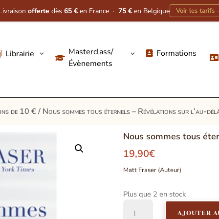
Livraison
offerte
dès
65 €
en France
·
75 €
en Belgique
Voir les tarifs
Masterclass/
Formations
Librairie
3
3




Évènements
oins de 10 €
/ Nous sommes tous éternels – Révélations sur l’au-dél
Nous sommes tous étern
19,90
€
Matt Fraser (Auteur)
Plus que 2 en stock
quantité
AJOUTER A
de