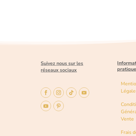
Informa
Suivez nous sur les
pratiqu
réseaux sociaux
Menti
Légale
Condit
Généra
Vente
Frais d