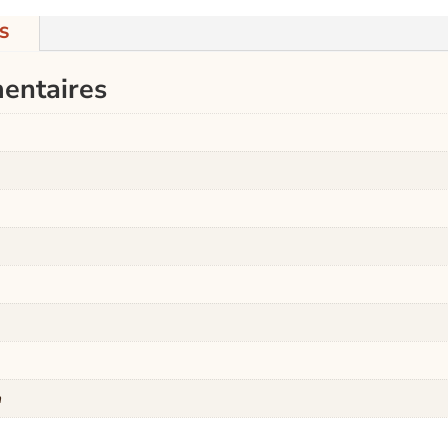
S
entaires
m