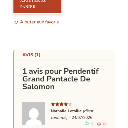
AJOUTER AU
PANIER
Ajouter aux favoris
AVIS (1)
1 avis pour
Pendentif
Grand Pantacle De
Salomon
Note
4
Nathalie Letoille
(client
sur 5
confirmé)
–
24/07/2026
(0)
(0)