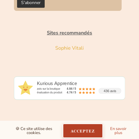
Sites recommandés
Sophie Vitali
Kurious Apprentice
avis sur la boutique
4.84 / 5
436 avis
évaluation du produit
4.74 / 5
🍪 Ce site utilise des
En savoir
ACCEPTEZ
cookies.
plus