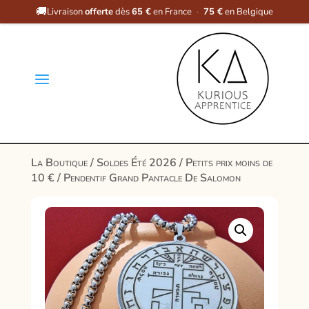
🚚
Livraison
offerte
dès
65 €
en France
·
75 €
en Belgique
a
La Boutique
/
Soldes Été 2026
/
Petits prix moins de
10 €
/ Pendentif Grand Pantacle De Salomon