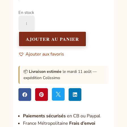
En stock
quantité
de
Pendentif
Grand
AJOUTER AU PANIER
Pantacle
De
Ajouter aux favoris
Salomon
📦
Livraison estimée
le mardi 11 août —
expédition Colissimo




Paiement
s sécurisés
en CB ou Paypal
France Métropolitaine
Frais d’envoi