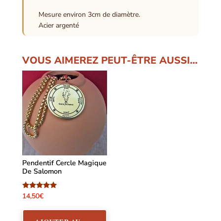
Mesure environ 3cm de diamètre.
Acier argenté
VOUS AIMEREZ PEUT-ÊTRE AUSSI…
Pendentif Cercle Magique
De Salomon
Note
14,50
€
5.00
sur 5