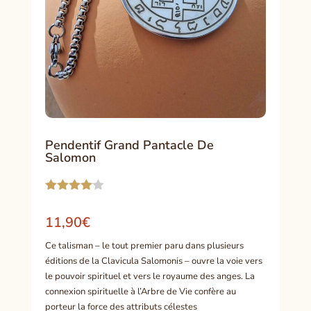
Pendentif Grand Pantacle De
Salomon
Noté
4.00
sur 5
11,90
€
basé
sur
Ce talisman – le tout premier paru dans plusieurs
notation
client
éditions de la Clavicula Salomonis – ouvre la voie vers
le pouvoir spirituel et vers le royaume des anges. La
connexion spirituelle à l’Arbre de Vie confère au
porteur la force des attributs célestes