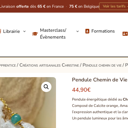
Livraison
offerte
dès
65 €
en France
·
75 €
en Belgique
Voir les tarifs
Masterclass/
Formations
Librairie
3
3




Évènements
pprentice
/
Créations artisanales Christine
/
Pendule chemin de vie
/ P
Pendule Chemin de Vie
44,90
€
Pendule énergétique dédié au
Ch
Composé de Calcite orange, Amazoni
l’expression authentique et la clar
Un pendule lumineux pour les âme