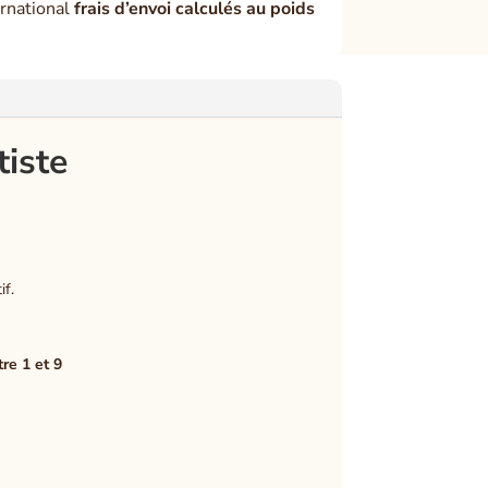
rnational
frais d’envoi calculés au poids
tiste
if.
re 1 et 9