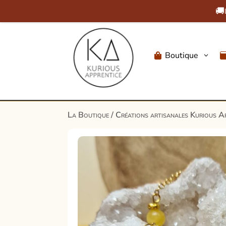
🚚
Boutique
3

La Boutique
/
Créations artisanales Kurious A