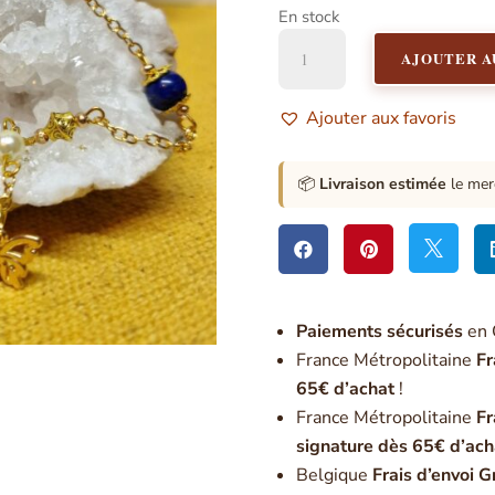
En stock
quantité
AJOUTER A
de
Pendule
Chemin
Ajouter aux favoris
de
Vie
3
📦
Livraison estimée
le mer



Paiement
s sécurisés
en 
France Métropolitaine
Fr
65€ d’achat
!
France Métropolitaine
Fr
signature dès 65€ d’ach
Belgique
Frais d’envoi G