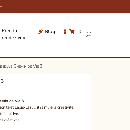
→
Prendre
Blog
0




U
rendez-vous
Recherche
de
produits
endule Chemin de Vie 3
 3
emin de Vie 3
.
te et Lapis-Lazuli, il stimule la créativité,
té intuitive.
s créatives.