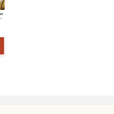
an
 –