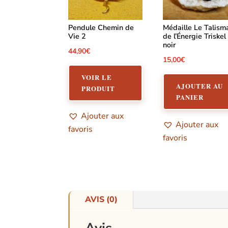
Pendule Chemin de
Médaille Le Talism
Vie 2
de l’Énergie Triskel
noir
44,90
€
15,00
€
VOIR LE
AJOUTER AU
PRODUIT
PANIER
Ajouter aux
Ajouter aux
favoris
favoris
AVIS (0)