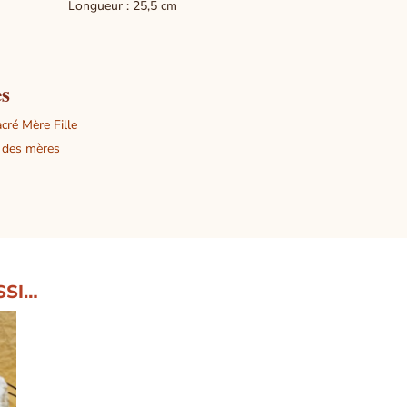
eur : 25
s : 22 
es
cré Mère Fille
e des mères
SSI…