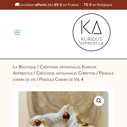
🚚
Livraison
offerte
dès
65 €
en France
·
75 €
en Belgique
a
La Boutique
/
Créations artisanales Kurious
Apprentice
/
Créations artisanales Christine
/
Pendule
chemin de vie
/ Pendule Chemin de Vie 4