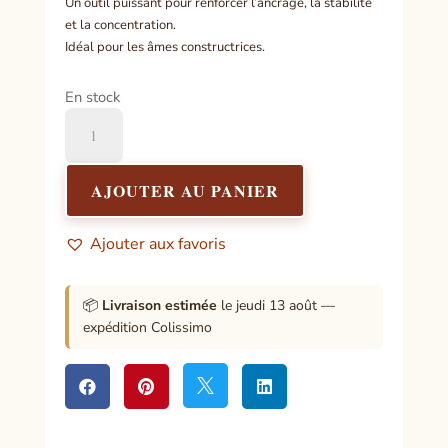
Un outil puissant pour renforcer l’ancrage, la stabilité
et la concentration.
Idéal pour les âmes constructrices.
En stock
quantité
de
Pendule
Chemin
AJOUTER AU PANIER
de
Vie
Ajouter aux favoris
4
📦
Livraison estimée
le jeudi 13 août —
expédition Colissimo



