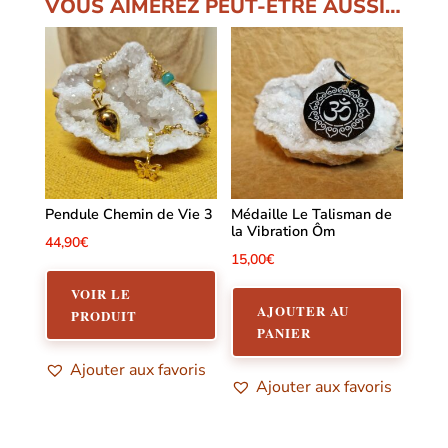
VOUS AIMEREZ PEUT-ÊTRE AUSSI…
Pendule Chemin de Vie 3
Médaille Le Talisman de
la Vibration Ôm
44,90
€
15,00
€
VOIR LE
AJOUTER AU
PRODUIT
PANIER
Ajouter aux favoris
Ajouter aux favoris