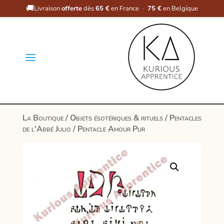
🚚
Livraison
offerte
dès
65 €
en France
·
75 €
en Belgique
a
La Boutique
/
Objets ésotériques & rituels
/
Pentacles
de l'Abbé Julio
/ Pentacle Amour Pur