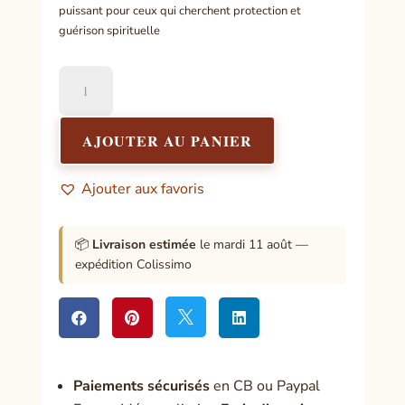
puissant pour ceux qui cherchent protection et
guérison spirituelle
quantité
de
Pentacle
Amour
AJOUTER AU PANIER
Pur
Ajouter aux favoris
📦
Livraison estimée
le mardi 11 août —
expédition Colissimo




Paiement
s sécurisés
en CB ou Paypal