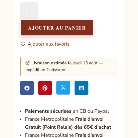
quantité
de
Pentacle
Le
AJOUTER AU PANIER
Cheval
Du
Ajouter aux favoris
Prince
📦
Livraison estimée
le jeudi 13 août —
expédition Colissimo




Paiement
s sécurisés
en CB ou Paypal
France Métropolitaine
Frais d’envoi
Gratuit (Point Relais) dès 65€ d’achat
!
France Métropolitaine
Frais d’envoi