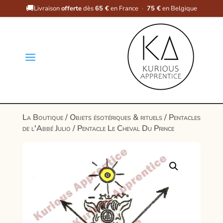
🚚
Livraison
offerte
dès
65 €
en France
·
75 €
en Belgique
a
La Boutique
/
Objets ésotériques & rituels
/
Pentacles
de l'Abbé Julio
/ Pentacle Le Cheval Du Prince