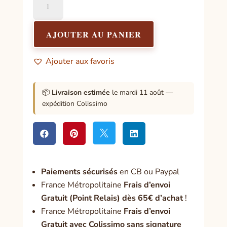
de
Pentacle
les
AJOUTER AU PANIER
Trois
Rois
Ajouter aux favoris
Mages
📦
Livraison estimée
le mardi 11 août —
expédition Colissimo




Paiement
s sécurisés
en CB ou Paypal
France Métropolitaine
Frais d’envoi
Gratuit (Point Relais) dès 65€ d’achat
!
France Métropolitaine
Frais d’envoi
Gratuit avec Colissimo sans signature