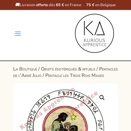
🚚
Livraison
offerte
dès
65 €
en France
·
75 €
en Belgique
a
La Boutique
/
Objets ésotériques & rituels
/
Pentacles
de l'Abbé Julio
/ Pentacle les Trois Rois Mages