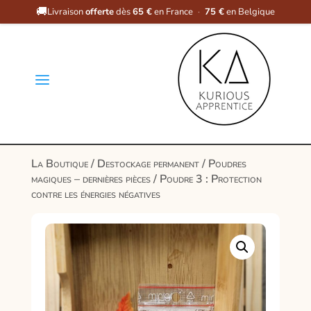
🚚
Livraison
offerte
dès
65 €
en France
·
75 €
en Belgique
a
La Boutique
/
Destockage permanent
/
Poudres
magiques – dernières pièces
/ Poudre 3 : Protection
contre les énergies négatives