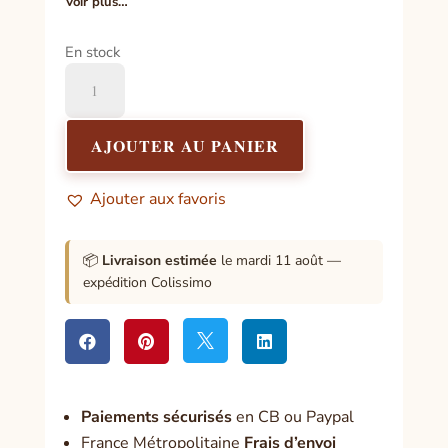
Voir plus…
En stock
quantité
de
Poudre
3
AJOUTER AU PANIER
:
Protection
Ajouter aux favoris
contre
les
énergies
📦
Livraison estimée
le mardi 11 août —
négatives
expédition Colissimo




Paiement
s sécurisés
en CB ou Paypal
France Métropolitaine
Frais d’envoi