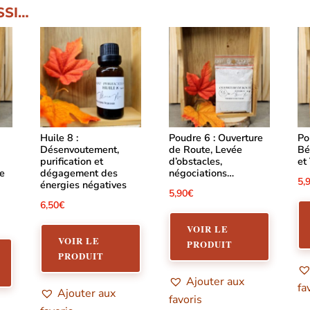
SSI…
Huile 8 :
Poudre 6 : Ouverture
Po
Désenvoutement,
de Route, Levée
Bé
purification et
d’obstacles,
et
ie
dégagement des
négociations…
5,
énergies négatives
5,90
€
6,50
€
VOIR LE
VOIR LE
PRODUIT
PRODUIT
Ajouter aux
fa
Ajouter aux
favoris