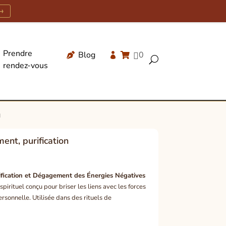
→
Prendre
Blog
0




U
rendez-vous
Recherche
de
produits
n
ent, purification
fication et Dégagement des Énergies Négatives
pirituel conçu pour briser les liens avec les forces
personnelle. Utilisée dans des rituels de