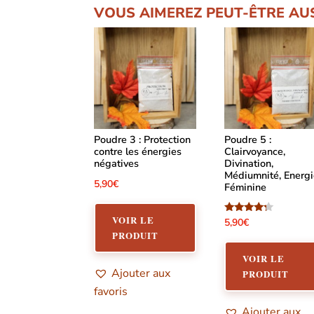
VOUS AIMEREZ PEUT-ÊTRE AU
Poudre 3 : Protection
Poudre 5 :
contre les énergies
Clairvoyance,
négatives
Divination,
Médiumnité, Energ
5,90
€
Féminine
VOIR LE
Note
5,90
€
4.00
PRODUIT
sur 5
VOIR LE
Ajouter aux
PRODUIT
favoris
Ajouter aux