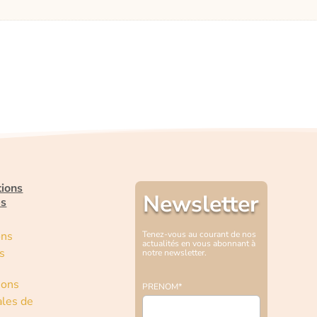
tions
Newsletter
es
ons
Tenez-vous au courant de nos
actualités en vous abonnant à
s
notre newsletter.
ions
PRENOM*
les de