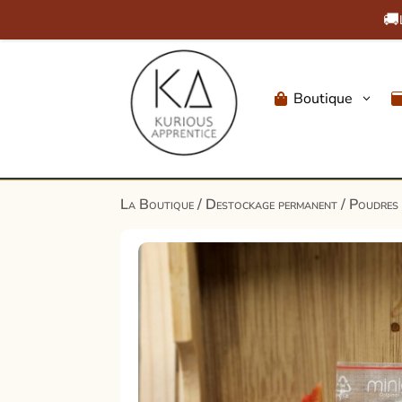
🚚
Boutique
3

La Boutique
/
Destockage permanent
/
Poudres 