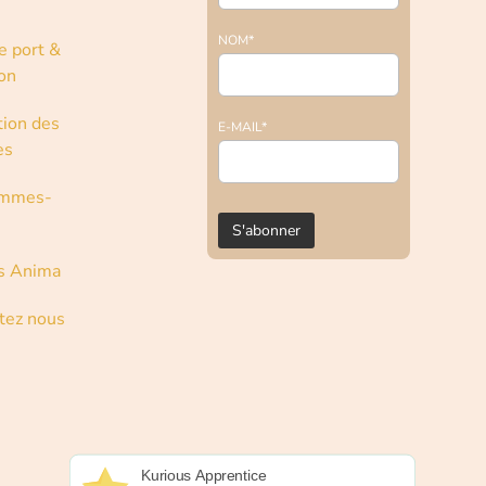
NOM*
e port &
son
tion des
E-MAIL*
es
ommes-
s Anima
tez nous
Kurious Apprentice