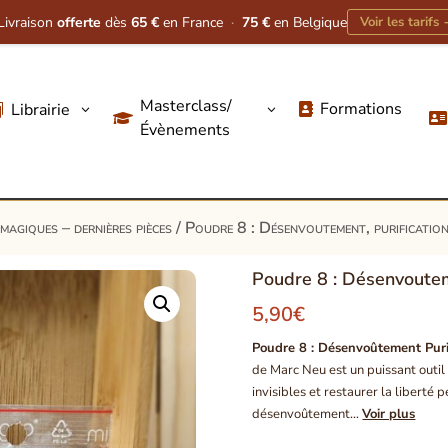
Livraison
offerte
dès
65 €
en France
·
75 €
en Belgique
Voir les tarifs
Masterclass/
Formations
Librairie
3
3




Évènements
magiques – dernières pièces
/ Poudre 8 : Désenvoutement, purificatio
Poudre 8 : Désenvoutem
5,90
€
Poudre 8 : Désenvoûtement Puri
de Marc Neu est un puissant outil s
invisibles et restaurer la liberté 
désenvoûtement…
Voir plus