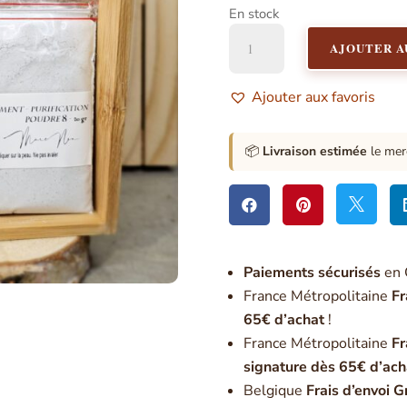
En stock
quantité
AJOUTER A
de
Poudre
8
Ajouter aux favoris
:
Désenvoutement,
purification
📦
Livraison estimée
le mer



Paiement
s sécurisés
en 
France Métropolitaine
Fr
65€ d’achat
!
France Métropolitaine
Fr
signature dès 65€ d’ach
Belgique
Frais d’envoi G