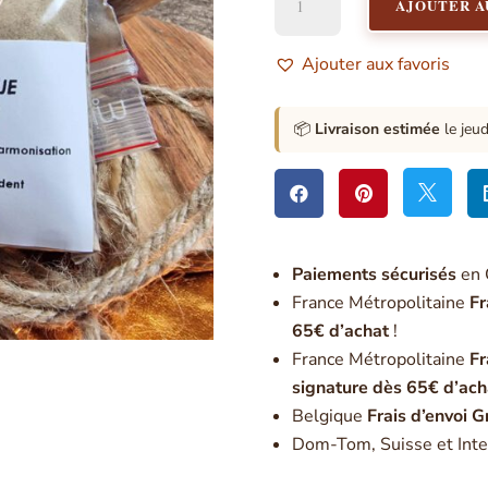
AJOUTER A
de
Poudre
Magique
Ajouter aux favoris
Angélique
-
Pour
📦
Livraison estimée
le jeu
l'harmonisation
de



la
maison
Paiement
s sécurisés
en 
France Métropolitaine
Fr
65€ d’achat
!
France Métropolitaine
Fr
signature dès 65€ d’ach
Belgique
Frais d’envoi G
Dom-Tom, Suisse et Inte