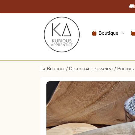
🚚
Boutique
3

La Boutique
/
Destockage permanent
/
Poudres 