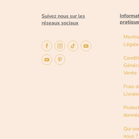
Informa
Suivez nous sur les
pratiqu
réseaux sociaux
Menti
Légale
Condit
Généra
Vente
Frais d
Livrai
Protec
donné
Qui s
nous ?