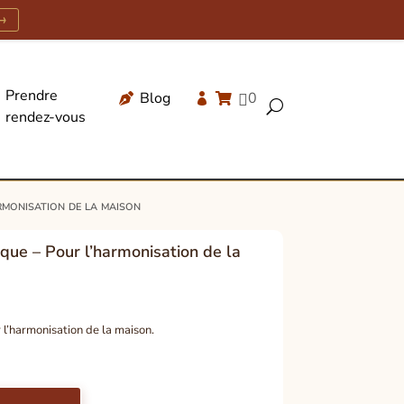
→
Prendre
Blog
0




U
rendez-vous
Recherche
de
produits
monisation de la maison
ue – Pour l’harmonisation de la
 l’harmonisation de la maison.