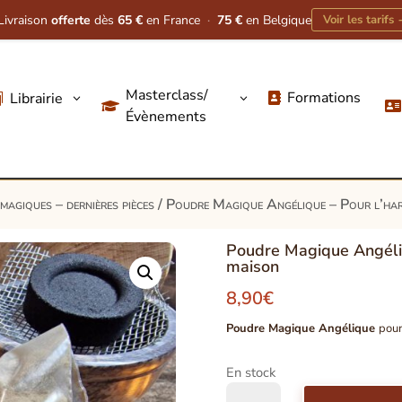
Livraison
offerte
dès
65 €
en France
·
75 €
en Belgique
Voir les tarifs
Masterclass/
Formations
Librairie
3
3




Évènements
magiques – dernières pièces
/ Poudre Magique Angélique – Pour l’har
Poudre Magique Angéliq
maison
8,90
€
Poudre Magique Angélique
pour
En stock
quantité