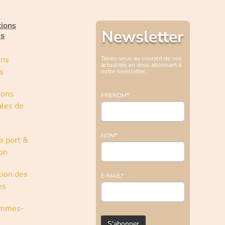
tions
Newsletter
es
ons
Tenez-vous au courant de nos
actualités en vous abonnant à
s
notre newsletter.
ions
PRENOM*
les de
NOM*
e port &
son
tion des
E-MAIL*
es
ommes-