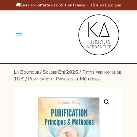
🚚
Livraison
offerte
dès
65 €
en France
·
75 €
en Belgique
a
La Boutique
/
Soldes Été 2026
/
Petits prix moins de
10 €
/ Purification : Principes et Méthodes