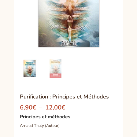
Purification : Principes et Méthodes
Plage
6,90
€
–
12,00
€
de
Principes et méthodes
prix :
Arnaud Thuly (Auteur)
6,90€
à