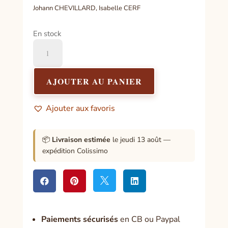
Johann CHEVILLARD, Isabelle CERF
En stock
quantité
de
S'ouvrir
à
AJOUTER AU PANIER
l'énergie
des
Ajouter aux favoris
pierres
📦
Livraison estimée
le jeudi 13 août —
expédition Colissimo




Paiement
s sécurisés
en CB ou Paypal