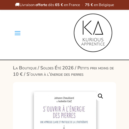
🚚
Livraison
offerte
dès
65 €
en France
·
75 €
en Belgique
a
La Boutique
/
Soldes Été 2026
/
Petits prix moins de
10 €
/ S’ouvrir à l’énergie des pierres