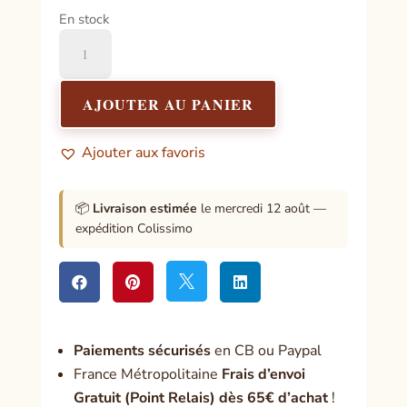
En stock
quantité
de
Spray
de
AJOUTER AU PANIER
Parfum
Naturel-
Ajouter aux favoris
Ange
Gardien
-
📦
Livraison estimée
le mercredi 12 août —
expédition Colissimo




Paiement
s sécurisés
en CB ou Paypal
France Métropolitaine
Frais d’envoi
Gratuit (Point Relais) dès 65€ d’achat
!