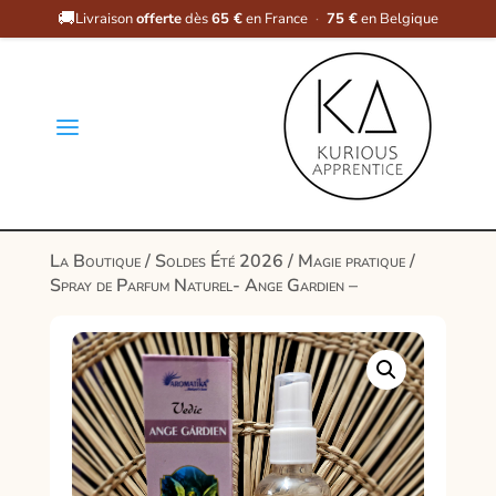
🚚
Livraison
offerte
dès
65 €
en France
·
75 €
en Belgique
a
La Boutique
/
Soldes Été 2026
/
Magie pratique
/
Spray de Parfum Naturel- Ange Gardien –