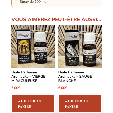
Spray de 100 ml
VOUS AIMEREZ PEUT-ÊTRE AUSSI…
Huile Parfumée
Huile Parfumée
Aromatika – VIERGE
Aromatika – SAUGE
MIRACULEUSE
BLANCHE
6,00
€
6,00
€
AJOUTER AU
AJOUTER AU
PANIER
PANIER