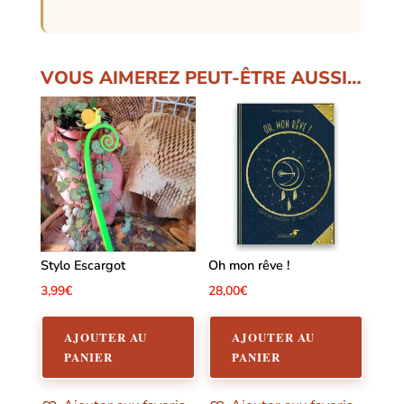
VOUS AIMEREZ PEUT-ÊTRE AUSSI…
Stylo Escargot
Oh mon rêve !
3,99
€
28,00
€
AJOUTER AU
AJOUTER AU
PANIER
PANIER