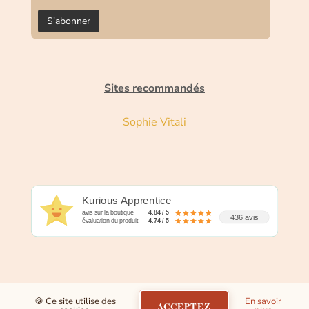
Sites recommandés
Sophie Vitali
Kurious Apprentice
avis sur la boutique
4.84 / 5
436 avis
évaluation du produit
4.74 / 5
🍪 Ce site utilise des
En savoir
ACCEPTEZ