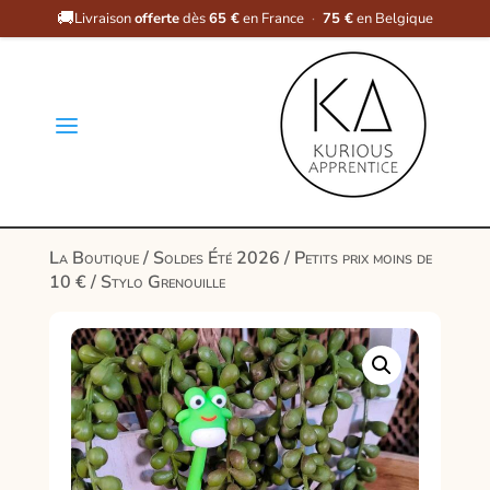
🚚
Livraison
offerte
dès
65 €
en France
·
75 €
en Belgique
a
La Boutique
/
Soldes Été 2026
/
Petits prix moins de
10 €
/ Stylo Grenouille