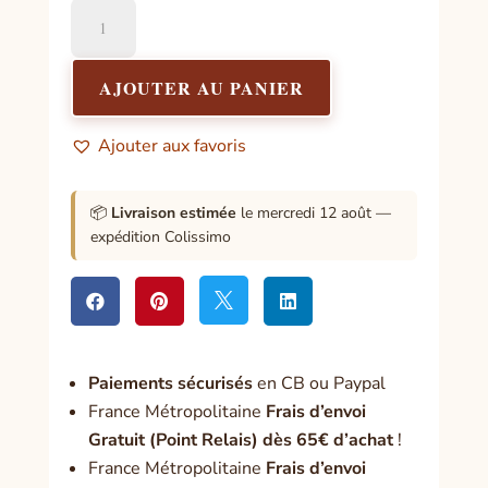
quantité
de
Stylo
Grenouille
AJOUTER AU PANIER
Ajouter aux favoris
📦
Livraison estimée
le mercredi 12 août —
expédition Colissimo




Paiement
s sécurisés
en CB ou Paypal
France Métropolitaine
Frais d’envoi
Gratuit (Point Relais) dès 65€ d’achat
!
France Métropolitaine
Frais d’envoi