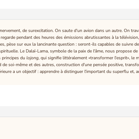
nervement, de surexcitation. On saute d'un avion dans un autre. On trava
arde pendant des heures des émissions abrutissantes à la télévision, o
es, pèse sur eux la lancinante question : seront-ils capables de suivre d
n spirituelle. Le Dalaï-Lama, symbole de la paix de l'âme, nous propose d
s principes du
lojong
, qui signifie littéralement «transformer l'esprit», le
d de soi-même et des autres, construction d'une pensée positive, transf
érieure a un objectif : apprendre à distinguer l'important du superflu et, 