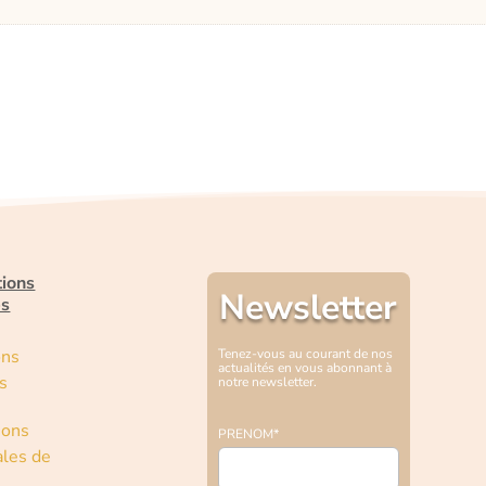
tions
Newsletter
es
ons
Tenez-vous au courant de nos
actualités en vous abonnant à
s
notre newsletter.
ions
PRENOM*
les de