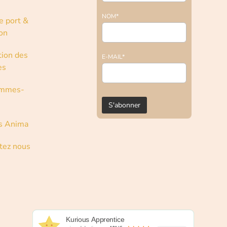
NOM*
e port &
son
tion des
E-MAIL*
es
ommes-
s Anima
tez nous
Kurious Apprentice