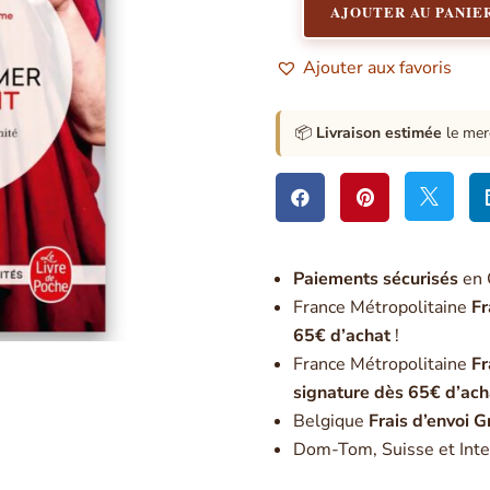
AJOUTER AU PANIE
quantité
de
Ajouter aux favoris
Transformer
son
esprit
📦
Livraison estimée
le mer



Paiement
s sécurisés
en 
France Métropolitaine
Fr
65€ d’achat
!
France Métropolitaine
Fr
signature dès 65€ d’ach
Belgique
Frais d’envoi G
Dom-Tom, Suisse et Inte