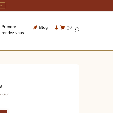
→
Prendre
Blog
0




U
rendez-vous
Recherche
de
produits
té
uteur)