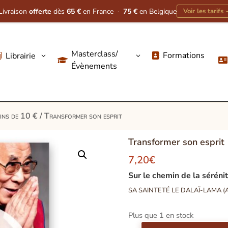
Livraison
offerte
dès
65 €
en France
·
75 €
en Belgique
Voir les tarifs
Masterclass/
Formations
Librairie
3
3




Évènements
oins de 10 €
/ Transformer son esprit
Transformer son esprit
7,20
€
Sur le chemin de la séréni
SA SAINTETÉ LE DALAÏ-LAMA (A
Plus que 1 en stock