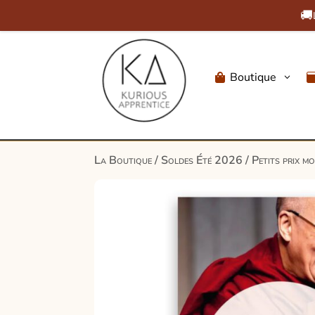
🚚
Boutique
3

La Boutique
/
Soldes Été 2026
/
Petits prix m