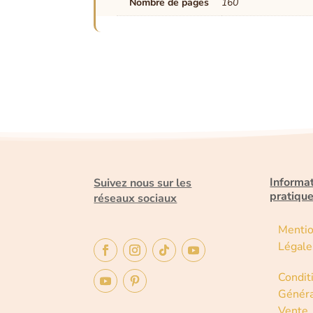
Nombre de pages
160
Informa
Suivez nous sur les
pratiqu
réseaux sociaux
Menti
Légale
Condit
Généra
Vente