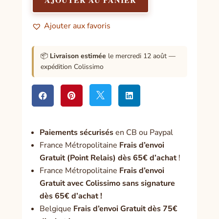
pour
être
Ajouter aux favoris
heureux
?
📦
Livraison estimée
le mercredi 12 août —
expédition Colissimo




Paiement
s sécurisés
en CB ou Paypal
France Métropolitaine
Frais d’envoi
Gratuit (Point Relais) dès 65€ d’achat
!
France Métropolitaine
Frais d’envoi
Gratuit avec Colissimo sans signature
dès 65€ d’achat !
Belgique
Frais d’envoi Gratuit dès 75€