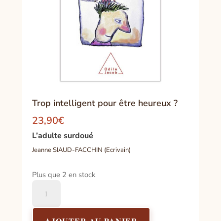
Trop intelligent pour être heureux ?
23,90
€
L’adulte surdoué
Jeanne SIAUD-FACCHIN (Ecrivain)
Plus que 2 en stock
quantité
de
Trop
intelligent
AJOUTER AU PANIER