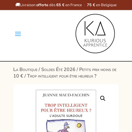
🚚
Livraison
offerte
dès
65 €
en France
·
75 €
en Belgique
a
La Boutique
/
Soldes Été 2026
/
Petits prix moins de
10 €
/ Trop intelligent pour être heureux ?