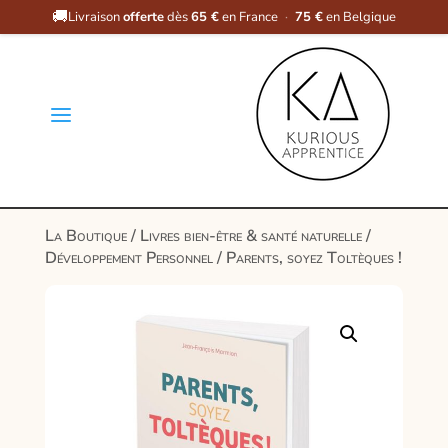
🚚
Livraison
offerte
dès
65 €
en France
·
75 €
en Belgique
a
La Boutique
/
Livres bien-être & santé naturelle
/
Développement Personnel
/ Parents, soyez Toltèques !