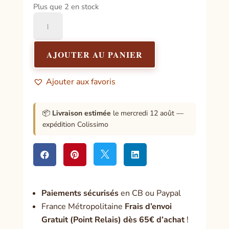
Plus que 2 en stock
quantité
de
Parents,
soyez
AJOUTER AU PANIER
Toltèques
!
Ajouter aux favoris
📦
Livraison estimée
le mercredi 12 août —
expédition Colissimo




Paiement
s sécurisés
en CB ou Paypal
France Métropolitaine
Frais d’envoi
Gratuit (Point Relais) dès 65€ d’achat
!